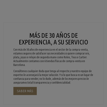
MÁS DE 30 AÑOS DE
EXPERIENCIA, A SU SERVICIO
Con más de 30 años de experiencia en el sector de la compra-venta,
estamos seguros de satisfacer sus necesidades si quiere comprar oro,
plata, joyas o relojes de segunda mano como Rolex, Tous o Cartier.
Actualmente contamos con 6 tiendas físicas de compra-venta en
Barcelona.
Consúltenos cualquier duda que tenga al respecto y nuestro equipo de
expertos le aconsejará la mejor solución. Y si lo que busca es un lugar de
confianza para vender, no lo dude, además de los mejores precios le
aseguramos total transparencia y confidencialidad.
SABER MÁS