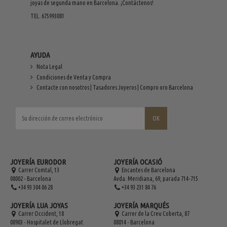
joyas de segunda mano en Barcelona. ¡Contáctenos!
TEL. 675993081
AYUDA
Nota Legal
Condiciones de Venta y Compra
Contacte con nosotros | Tasadores Joyeros | Compro oro Barcelona
JOYERÍA EURODOR
JOYERÍA OCASIÓ
Carrer Comtal, 13
Encantes de Barcelona
08002 - Barcelona
Avda. Meridiana, 69, parada 714-715
+34 93 304 06 28
+34 93 231 84 76
JOYERÍA LUA JOYAS
JOYERÍA MARQUÉS
Carrer Occident, 18
Carrer de la Creu Coberta, 87
08903 - Hospitalet de Llobregat
08014 - Barcelona