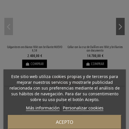
Colgante en oro blanco 18kt con brillante NUEVO
Collar con la cruz de DalÃ­ en oro 18kt y brillantes
C
0,50
con documento
2.400,00 €
14.700,00 €
COMPRAR
COMPRAR
Este sitio web utiliza cookies propias y de terceros para
VER TODOS
mejorar nuestros servicios y mostrarle publicidad
relacionada con sus preferencias mediante el análisis de
sus hábitos de navegación. Para dar su consentimiento
sobre su uso pulse el botón Acepto.
Lo último
Más información
Personalizar cookies
Novedad
Novedad
ACEPTO