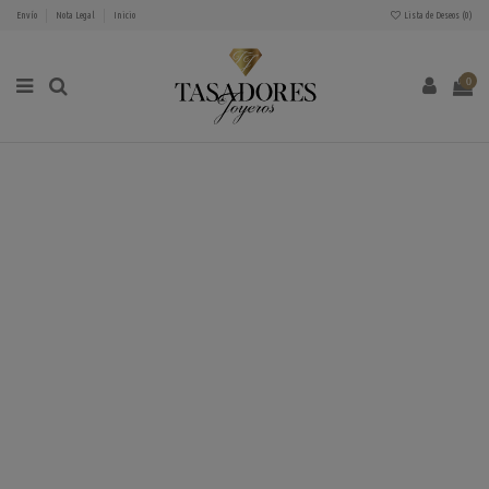
Envío
Nota Legal
Inicio
Lista de Deseos (
0
)
0