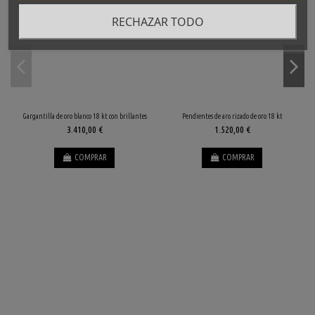
RECHAZAR TODO
Gargantilla de oro blanco 18 kt con brillantes
Pendientes de aro rizado de oro 18 kt
3.410,00 €
1.520,00 €
COMPRAR
COMPRAR