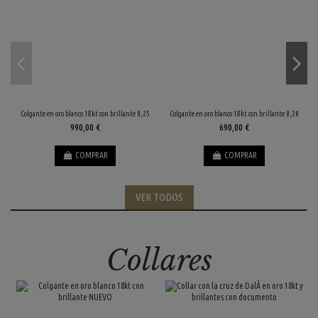
Colgante en oro blanco 18kt con brillante 0,25
Colgante en oro blanco 18kt con brillante 0,20
G
990,00 €
690,00 €
COMPRAR
COMPRAR
VER TODOS
Collares