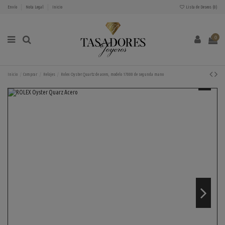
Envío
Nota Legal
Inicio
Lista de Deseos (
0
)
0
Inicio
Comprar
Relojes
Rolex Oyster Quartz de acero, modelo 17000 de segunda mano