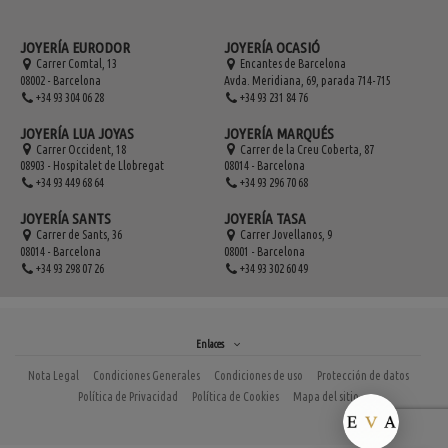
JOYERÍA EURODOR
JOYERÍA OCASIÓ
Carrer Comtal, 13
Encantes de Barcelona
08002 - Barcelona
Avda. Meridiana, 69, parada 714-715
+34 93 304 06 28
+34 93 231 84 76
JOYERÍA LUA JOYAS
JOYERÍA MARQUÉS
Carrer Occident, 18
Carrer de la Creu Coberta, 87
08903 - Hospitalet de Llobregat
08014 - Barcelona
+34 93 449 68 64
+34 93 296 70 68
JOYERÍA SANTS
JOYERÍA TASA
Carrer de Sants, 36
Carrer Jovellanos, 9
08014 - Barcelona
08001 - Barcelona
+34 93 298 07 26
+34 93 302 60 49
Enlaces
Nota Legal
Condiciones Generales
Condiciones de uso
Protección de datos
Política de Privacidad
Política de Cookies
Mapa del sitio