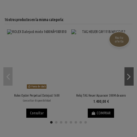
16 otros productos en la misma categoría:
Haz tu
oferta
Fuera de stock
Rolex Oyster Perpetual Datejust 1600
Reloj TAG Heuer Aquaracer 300M de acero
R
Consultar disponibilidad
1.400,00 €
Consultar
COMPRAR