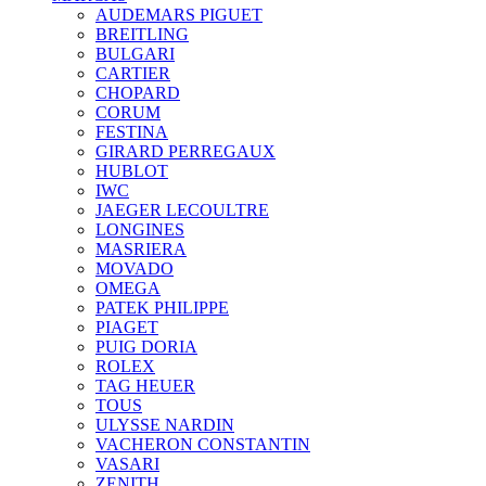
AUDEMARS PIGUET
BREITLING
BULGARI
CARTIER
CHOPARD
CORUM
FESTINA
GIRARD PERREGAUX
HUBLOT
IWC
JAEGER LECOULTRE
LONGINES
MASRIERA
MOVADO
OMEGA
PATEK PHILIPPE
PIAGET
PUIG DORIA
ROLEX
TAG HEUER
TOUS
ULYSSE NARDIN
VACHERON CONSTANTIN
VASARI
ZENITH