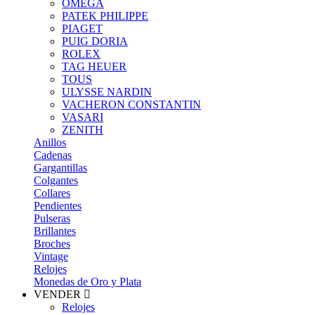
OMEGA
PATEK PHILIPPE
PIAGET
PUIG DORIA
ROLEX
TAG HEUER
TOUS
ULYSSE NARDIN
VACHERON CONSTANTIN
VASARI
ZENITH
Anillos
Cadenas
Gargantillas
Colgantes
Collares
Pendientes
Pulseras
Brillantes
Broches
Vintage
Relojes
Monedas de Oro y Plata
VENDER
Relojes