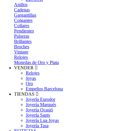
Anillos
Cadenas
Gargantillas
Colgantes
Collares
Pendientes
Pulseras
Brillantes
Broches
Vintage
Relojes
Monedas de Oro y Plata
VENDER
Relojes
Joyas
Oro
Empeños Barcelona
TIENDAS
Joyería Eurodor
Joyería Marqués
Joyería Ocasió
Joyería Sants
Joyería Lua Joyas
Joyería Tasa
NOTICIAS