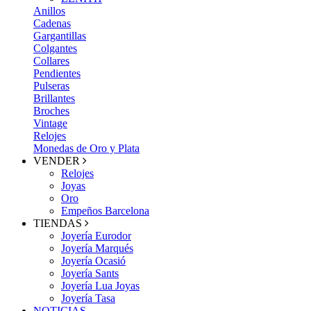
Anillos
Cadenas
Gargantillas
Colgantes
Collares
Pendientes
Pulseras
Brillantes
Broches
Vintage
Relojes
Monedas de Oro y Plata
VENDER
Relojes
Joyas
Oro
Empeños Barcelona
TIENDAS
Joyería Eurodor
Joyería Marqués
Joyería Ocasió
Joyería Sants
Joyería Lua Joyas
Joyería Tasa
NOTICIAS