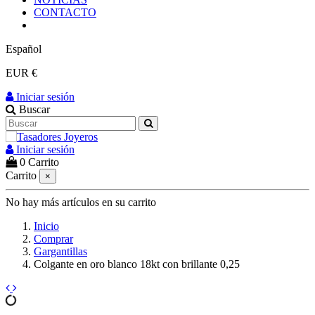
CONTACTO
Español
EUR €
Iniciar sesión
Buscar
Iniciar sesión
0
Carrito
Carrito
×
No hay más artículos en su carrito
Inicio
Comprar
Gargantillas
Colgante en oro blanco 18kt con brillante 0,25