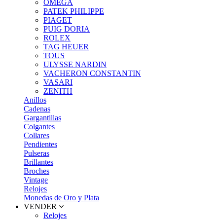
OMEGA
PATEK PHILIPPE
PIAGET
PUIG DORIA
ROLEX
TAG HEUER
TOUS
ULYSSE NARDIN
VACHERON CONSTANTIN
VASARI
ZENITH
Anillos
Cadenas
Gargantillas
Colgantes
Collares
Pendientes
Pulseras
Brillantes
Broches
Vintage
Relojes
Monedas de Oro y Plata
VENDER
Relojes