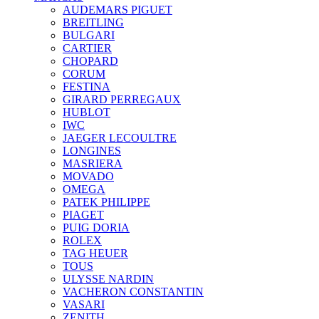
AUDEMARS PIGUET
BREITLING
BULGARI
CARTIER
CHOPARD
CORUM
FESTINA
GIRARD PERREGAUX
HUBLOT
IWC
JAEGER LECOULTRE
LONGINES
MASRIERA
MOVADO
OMEGA
PATEK PHILIPPE
PIAGET
PUIG DORIA
ROLEX
TAG HEUER
TOUS
ULYSSE NARDIN
VACHERON CONSTANTIN
VASARI
ZENITH