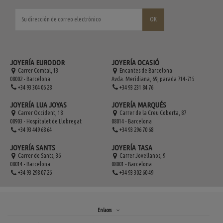
JOYERÍA EURODOR
JOYERÍA OCASIÓ
Carrer Comtal, 13
Encantes de Barcelona
08002 - Barcelona
Avda. Meridiana, 69, parada 714-715
+34 93 304 06 28
+34 93 231 84 76
JOYERÍA LUA JOYAS
JOYERÍA MARQUÉS
Carrer Occident, 18
Carrer de la Creu Coberta, 87
08903 - Hospitalet de Llobregat
08014 - Barcelona
+34 93 449 68 64
+34 93 296 70 68
JOYERÍA SANTS
JOYERÍA TASA
Carrer de Sants, 36
Carrer Jovellanos, 9
08014 - Barcelona
08001 - Barcelona
+34 93 298 07 26
+34 93 302 60 49
Enlaces