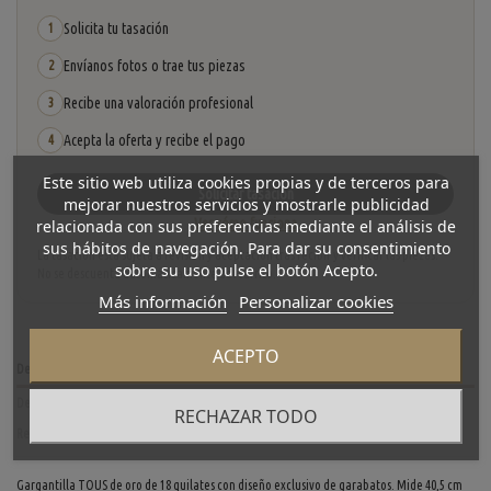
Solicita tu tasación
1
Envíanos fotos o trae tus piezas
2
Recibe una valoración profesional
3
Acepta la oferta y recibe el pago
4
Este sitio web utiliza cookies propias y de terceros para
Solicitar tasación
mejorar nuestros servicios y mostrarle publicidad
Ver cómo funciona
relacionada con sus preferencias mediante el análisis de
sus hábitos de navegación. Para dar su consentimiento
La tasación está sujeta a revisión y aceptación tras recibir y verificar las piezas.
sobre su uso pulse el botón Acepto.
No se descuenta automáticamente del carrito.
Más información
Personalizar cookies
ACEPTO
Descripción
Detalles del producto
RECHAZAR TODO
Reviews
(0)
Gargantilla TOUS de oro de 18 quilates con diseño exclusivo de garabatos. Mide 40,5 cm