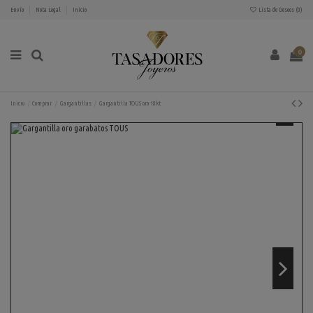
Envío
Nota Legal
Inicio
Lista de Deseos (
0
)
0
Inicio
Comprar
Gargantillas
Gargantilla TOUS oro 18kt