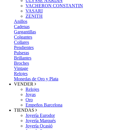
ULYSSE NARDIN
VACHERON CONSTANTIN
VASARI
ZENITH
Anillos
Cadenas
Gargantillas
Colgantes
Collares
Pendientes
Pulseras
Brillantes
Broches
Vintage
Relojes
Monedas de Oro y Plata
VENDER
Relojes
Joyas
Oro
Empeños Barcelona
TIENDAS
Joyería Eurodor
Joyería Marqués
Joyería Ocasió