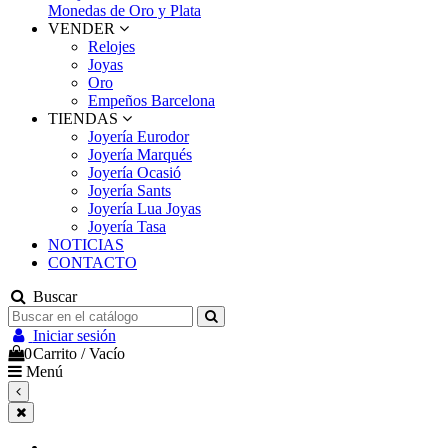
Monedas de Oro y Plata
VENDER
Relojes
Joyas
Oro
Empeños Barcelona
TIENDAS
Joyería Eurodor
Joyería Marqués
Joyería Ocasió
Joyería Sants
Joyería Lua Joyas
Joyería Tasa
NOTICIAS
CONTACTO
Buscar
Iniciar sesión
0
Carrito
/
Vacío
Menú