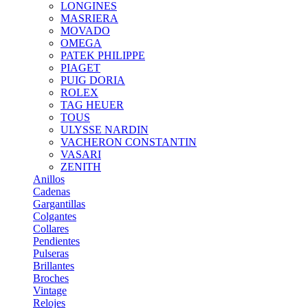
LONGINES
MASRIERA
MOVADO
OMEGA
PATEK PHILIPPE
PIAGET
PUIG DORIA
ROLEX
TAG HEUER
TOUS
ULYSSE NARDIN
VACHERON CONSTANTIN
VASARI
ZENITH
Anillos
Cadenas
Gargantillas
Colgantes
Collares
Pendientes
Pulseras
Brillantes
Broches
Vintage
Relojes