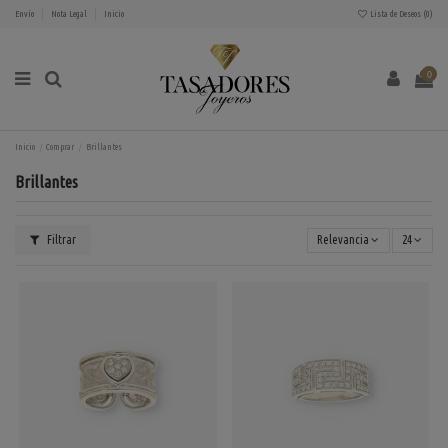
Envío
Nota Legal
Inicio
Lista de Deseos (
0
)
0
Inicio
Comprar
Brillantes
Brillantes
Filtrar
Relevancia
24