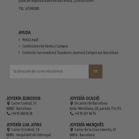
joyas de segunda mano en Barcelona. ¡Contáctenos!
TEL. 675993081
AYUDA
Nota Legal
Condiciones de Venta y Compra
Contacte con nosotros | Tasadores Joyeros | Compro oro Barcelona
JOYERÍA EURODOR
JOYERÍA OCASIÓ
Carrer Comtal, 13
Encantes de Barcelona
08002 - Barcelona
Avda. Meridiana, 69, parada 714-715
+34 93 304 06 28
+34 93 231 84 76
JOYERÍA LUA JOYAS
JOYERÍA MARQUÉS
Carrer Occident, 18
Carrer de la Creu Coberta, 87
08903 - Hospitalet de Llobregat
08014 - Barcelona