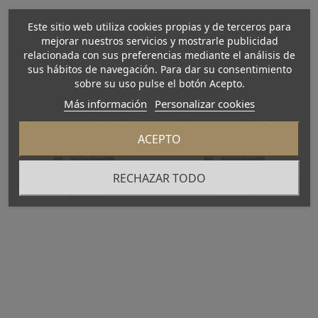
Este sitio web utiliza cookies propias y de terceros para
mejorar nuestros servicios y mostrarle publicidad
relacionada con sus preferencias mediante el análisis de
sus hábitos de navegación. Para dar su consentimiento
sobre su uso pulse el botón Acepto.
Más información
Personalizar cookies
Pendientes vintage platino y brillantes
Pulsera en oro bicolor 18kt y brillantes
1.571,00 €
1.919,00 €
ACEPTO
COMPRAR
COMPRAR
RECHAZAR TODO