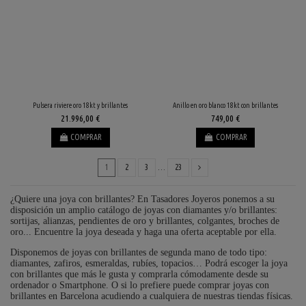
Pulsera riviere oro 18kt y brillantes
Anillo en oro blanco 18kt con brillantes
21.996,00 €
749,00 €
COMPRAR
COMPRAR
1
2
3
…
23
¿Quiere una joya con brillantes? En Tasadores Joyeros ponemos a su
disposición un amplio catálogo de joyas con diamantes y/o brillantes:
sortijas, alianzas, pendientes de oro y brillantes, colgantes, broches de
oro... Encuentre la joya deseada y haga una oferta aceptable por ella.
Disponemos de joyas con brillantes de segunda mano de todo tipo:
diamantes, zafiros, esmeraldas, rubíes, topacios… Podrá escoger la joya
con brillantes que más le gusta y comprarla cómodamente desde su
ordenador o Smartphone. O si lo prefiere puede comprar joyas con
brillantes en Barcelona acudiendo a cualquiera de nuestras tiendas físicas.