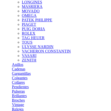
LONGINES
MASRIERA
MOVADO
OMEGA
PATEK PHILIPPE
PIAGET
PUIG DORIA
ROLEX
TAG HEUER
TOUS
ULYSSE NARDIN
VACHERON CONSTANTIN
VASARI
ZENITH
Anillos
Cadenas
Gargantillas
Colgantes
Collares
Pendientes
Pulseras
Brillantes
Broches
Vintage
Relojes