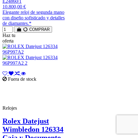
E24860/1
10.800,00 €
Elegante reloj de segunda mano
con diseño sofisticado y detalles
de diamantes.*
COMPRAR
Haz tu
oferta
Fuera de stock
Relojes
Rolex Datejust
Wimbledon 126334
Caja y Documento