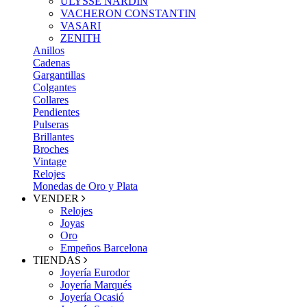
ULYSSE NARDIN
VACHERON CONSTANTIN
VASARI
ZENITH
Anillos
Cadenas
Gargantillas
Colgantes
Collares
Pendientes
Pulseras
Brillantes
Broches
Vintage
Relojes
Monedas de Oro y Plata
VENDER
Relojes
Joyas
Oro
Empeños Barcelona
TIENDAS
Joyería Eurodor
Joyería Marqués
Joyería Ocasió