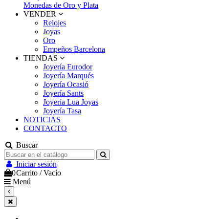
Monedas de Oro y Plata
VENDER
Relojes
Joyas
Oro
Empeños Barcelona
TIENDAS
Joyería Eurodor
Joyería Marqués
Joyería Ocasió
Joyería Sants
Joyería Lua Joyas
Joyería Tasa
NOTICIAS
CONTACTO
Buscar
Iniciar sesión
0
Carrito
/
Vacío
Menú