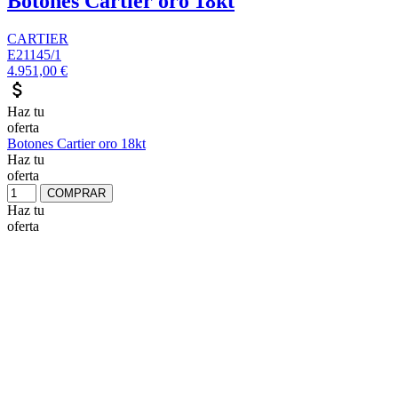
Botones Cartier oro 18kt
CARTIER
E21145/1
4.951,00 €
attach_money
Haz tu
oferta
Botones Cartier oro 18kt
Haz tu
oferta
COMPRAR
Haz tu
oferta