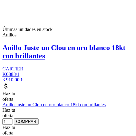
Últimas unidades en stock
Anillos
Anillo Juste un Clou en oro blanco 18kt
con brillantes
CARTIER
K0888/1
3.910,00 €
attach_money
Haz tu
oferta
Anillo Juste un Clou en oro blanco 18kt con brillantes
Haz tu
oferta
COMPRAR
Haz tu
oferta