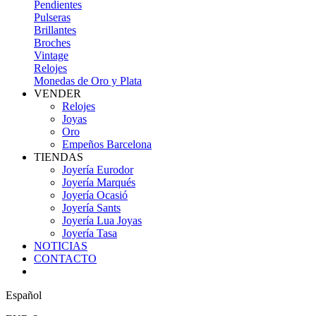
Pendientes
Pulseras
Brillantes
Broches
Vintage
Relojes
Monedas de Oro y Plata
VENDER
Relojes
Joyas
Oro
Empeños Barcelona
TIENDAS
Joyería Eurodor
Joyería Marqués
Joyería Ocasió
Joyería Sants
Joyería Lua Joyas
Joyería Tasa
NOTICIAS
CONTACTO
Español