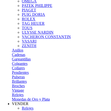
OMEGA
PATEK PHILIPPE
PIAGET
PUIG DORIA
ROLEX
TAG HEUER
TOUS
ULYSSE NARDIN
VACHERON CONSTANTIN
VASARI
ZENITH
Anillos
Cadenas
Gargantillas
Colgantes
Collares
Pendientes
Pulseras
Brillantes
Broches
Vintage
Relojes
Monedas de Oro y Plata
VENDER
Relojes