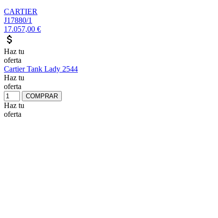
CARTIER
J17880/1
17.057,00 €
attach_money
Haz tu
oferta
Cartier Tank Lady 2544
Haz tu
oferta
COMPRAR
Haz tu
oferta