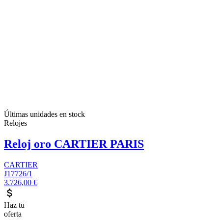
Últimas unidades en stock
Relojes
Reloj oro CARTIER PARIS
CARTIER
J17726/1
3.726,00 €
attach_money
Haz tu
oferta