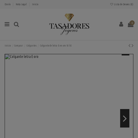
Envío
Nota Legal
Inicio
Lista de Deseos (
0
)
0
Inicio
Comprar
Colgantes
Colgante de letra E en oro 18 kt