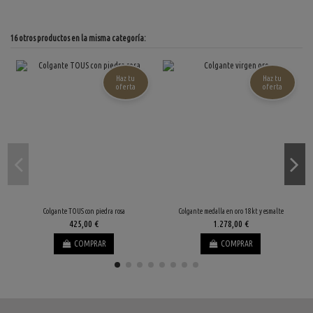
16 otros productos en la misma categoría:
Haz tu
Haz tu
oferta
oferta
Colgante TOUS con piedra rosa
Colgante medalla en oro 18kt y esmalte
425,00 €
1.278,00 €
COMPRAR
COMPRAR