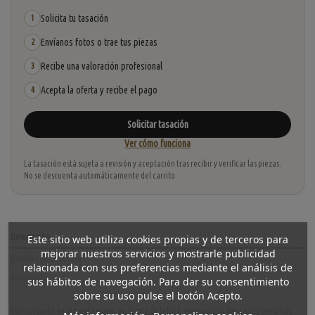
Solicita tu tasación
1
Envíanos fotos o trae tus piezas
2
Recibe una valoración profesional
3
Acepta la oferta y recibe el pago
4
Solicitar tasación
Ver cómo funciona
La tasación está sujeta a revisión y aceptación tras recibir y verificar las piezas.
No se descuenta automáticamente del carrito.
Descripción
Este sitio web utiliza cookies propias y de terceros para
mejorar nuestros servicios y mostrarle publicidad
Detalles del producto
relacionada con sus preferencias mediante el análisis de
Reviews
(0)
sus hábitos de navegación. Para dar su consentimiento
sobre su uso pulse el botón Acepto.
Este colgante de segunda mano, en forma de letra E, es una pieza delicada y personal,