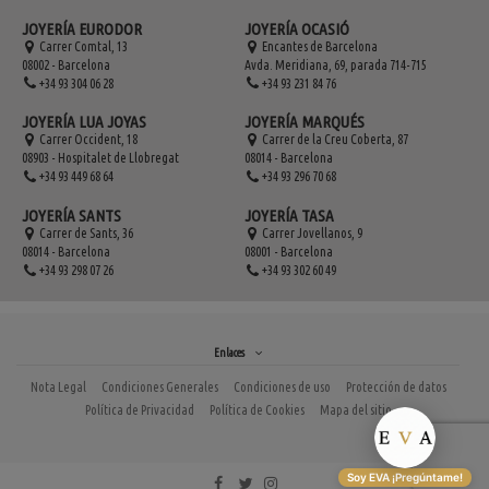
JOYERÍA EURODOR
JOYERÍA OCASIÓ
Carrer Comtal, 13
Encantes de Barcelona
08002 - Barcelona
Avda. Meridiana, 69, parada 714-715
+34 93 304 06 28
+34 93 231 84 76
JOYERÍA LUA JOYAS
JOYERÍA MARQUÉS
Carrer Occident, 18
Carrer de la Creu Coberta, 87
08903 - Hospitalet de Llobregat
08014 - Barcelona
+34 93 449 68 64
+34 93 296 70 68
JOYERÍA SANTS
JOYERÍA TASA
Carrer de Sants, 36
Carrer Jovellanos, 9
08014 - Barcelona
08001 - Barcelona
+34 93 298 07 26
+34 93 302 60 49
Enlaces
Nota Legal
Condiciones Generales
Condiciones de uso
Protección de datos
Política de Privacidad
Política de Cookies
Mapa del sitio
Soy EVA ¡Pregúntame!