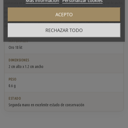
Más información
Personalizar cookies
elaborada en oro de primera ley. Con unas dimensiones de 2 cm de alto y 1.2 cm de ancho,
y un peso de solo 0.6 gramos, este colgante ofrece un diseño fino y ligero que se adapta
perfectamente a cualquier cadena. La simplicidad y elegancia del oro resaltan en esta
ACEPTO
pieza, haciéndola ideal para quienes buscan un accesorio personalizado que combine
sutileza y estilo. Perfecto para el uso diario o como un regalo significativo, este colgante
de letra E es una expresión de identidad y buen gusto.
RECHAZAR TODO
MATERIALES
Oro 18 kt
DIMENSIONES
2 cm alto x 1.2 cm ancho
PESO
0.6 g
ESTADO
Segunda mano en excelente estado de conservación