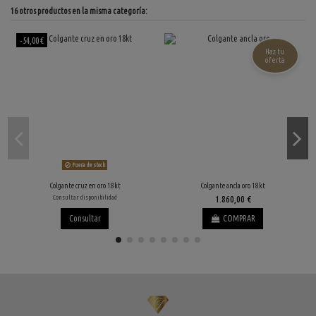
16 otros productos en la misma categoría:
-54,00 €
Haz tu
oferta
Fuera de stock
Colgante cruz en oro 18kt
Colgante ancla oro 18kt
Consultar disponibilidad
1.860,00 €
Consultar
COMPRAR