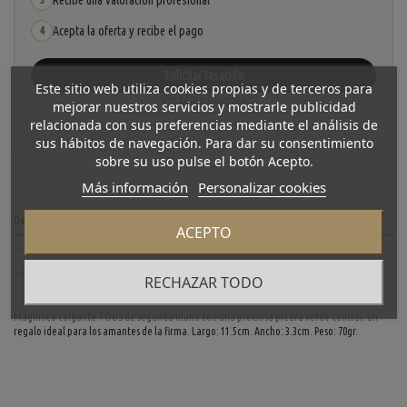
Recibe una valoración profesional
Acepta la oferta y recibe el pago
4
Solicitar tasación
Este sitio web utiliza cookies propias y de terceros para
Ver cómo funciona
mejorar nuestros servicios y mostrarle publicidad
relacionada con sus preferencias mediante el análisis de
La tasación está sujeta a revisión y aceptación tras recibir y verificar las piezas.
sus hábitos de navegación. Para dar su consentimiento
No se descuenta automáticamente del carrito.
sobre su uso pulse el botón Acepto.
Más información
Personalizar cookies
Descripción
ACEPTO
Detalles del producto
Reviews
(0)
RECHAZAR TODO
Magnifico colgante TOUS de segunda mano con una preciosa piedra verde central. un
regalo ideal para los amantes de la firma. Largo: 11.5cm. Ancho: 3.3cm. Peso: 70gr.