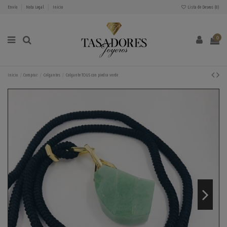
Envío
Nota Legal
Inicio
Lista de Deseos (
0
)
0
Inicio
Comprar
Colgantes
Colgante TOUS con piedra verde