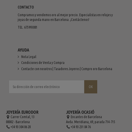
CONTACTO
Compramos y vendemos oro al mejor precio. Especialistas en relojes y
joyas de segunda mano en Barcelona. ¡Contáctenos!
TEL. 675993081
AYUDA
Nota Legal
Condiciones de Venta y Compra
Contacte con nosotros | Tasadores Joyeros | Compro oro Barcelona
JOYERÍA EURODOR
JOYERÍA OCASIÓ
Carrer Comtal, 13
Encantes de Barcelona
08002 - Barcelona
Avda. Meridiana, 69, parada 714-715
+34 93 304 06 28
+34 93 231 84 76