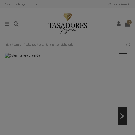
Envío
Nota Legal
Inicio
Lista de Deseos (
0
)
0
Inicio
Comprar
Colgantes
Colgante oro 18kt con piedra verde