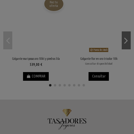
Haz tu
oferta
Fuera de stock
Colgante mariposas oro 18kt y piedras lila
Colgante flor en oro tricolor 18k
539,00 €
Consultar disponibilidad
COMPRAR
Consultar