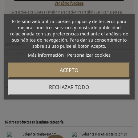
Ver cómo funciona
La tasación está sujeta a revisión y aceptación tras recibir y verificar las piezas.
No se descuenta automáticamente del carrito.
Este sitio web utiliza cookies propias y de terceros para
mejorar nuestros servicios y mostrarle publicidad
relacionada con sus preferencias mediante el análisis de
sus hábitos de navegación. Para dar su consentimiento
Descripción
sobre su uso pulse el botón Acepto.
Más información
Personalizar cookies
Detalles del producto
Reviews
(0)
ACEPTO
Este elegante colgante, de segunda mano, está elaborado en oro amarillo de primera ley
y adornado con una vibrante piedra verde. Con unas dimensiones de 3.9 cm de alto y 1.6
RECHAZAR TODO
cm de ancho, y un peso de 4.3 gramos, destaca por su diseño refinado y colorido. Es ideal
para quienes desean añadir un toque de sofisticación y color a su colección de joyas.
16 otros productos en la misma categoría: