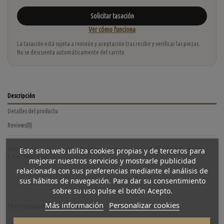
Solicitar tasación
Ver cómo funciona
La tasación está sujeta a revisión y aceptación tras recibir y verificar las piezas.
No se descuenta automáticamente del carrito.
Descripción
Detalles del producto
Reviews
(0)
Precioso colgante en oro amarillo de primera ley. Un regalo ideal. Alto: 4cm. Ancho:
Este sitio web utiliza cookies propias y de terceros para
1.9cm. Peso: 4.6gr.
mejorar nuestros servicios y mostrarle publicidad
relacionada con sus preferencias mediante el análisis de
sus hábitos de navegación. Para dar su consentimiento
sobre su uso pulse el botón Acepto.
Más información
Personalizar cookies
16 otros productos en la misma categoría: