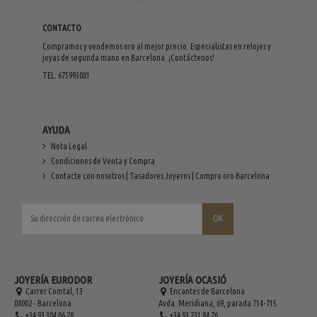
CONTACTO
Compramos y vendemos oro al mejor precio. Especialistas en relojes y
joyas de segunda mano en Barcelona. ¡Contáctenos!
TEL. 675993081
AYUDA
Nota Legal
Condiciones de Venta y Compra
Contacte con nosotros | Tasadores Joyeros | Compro oro Barcelona
JOYERÍA EURODOR
JOYERÍA OCASIÓ
Carrer Comtal, 13
Encantes de Barcelona
08002 - Barcelona
Avda. Meridiana, 69, parada 714-715
+34 93 304 06 28
+34 93 231 84 76