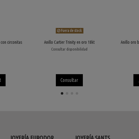
Fuera de stock
con circonitas
Anillo Cartier Trinity en oro 18kt
Anillo oro 
Consultar disponibilidad
R
Consultar
JOYERÍA EURODOR
JOYERÍA SANTS