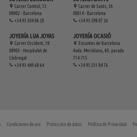
Carrer Comtal, 13
Carrer de Sants, 36
08002 - Barcelona
08014 - Barcelona
+34 93 304 06 28
+34 93 298 07 26
JOYERÍA LUA JOYAS
JOYERÍA OCASIÓ
Carrer Occident, 18
Encantes de Barcelona
08903 - Hospitalet de
Avda. Meridiana, 69, parada
Llobregat
714-715
+34 93 449 68 64
+34 93 231 84 76
s
Condiciones de uso
Protección de datos
Política de Privacidad
Po