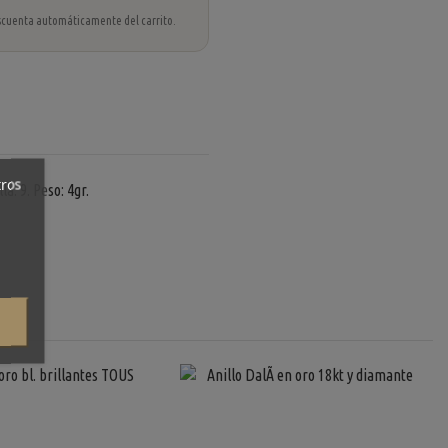
 descuenta automáticamente del carrito.
tros
a: 9. Peso: 4gr.