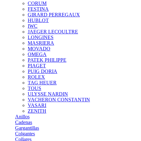
CORUM
FESTINA
GIRARD PERREGAUX
HUBLOT
IWC
JAEGER LECOULTRE
LONGINES
MASRIERA
MOVADO
OMEGA
PATEK PHILIPPE
PIAGET
PUIG DORIA
ROLEX
TAG HEUER
TOUS
ULYSSE NARDIN
VACHERON CONSTANTIN
VASARI
ZENITH
Anillos
Cadenas
Gargantillas
Colgantes
Collares