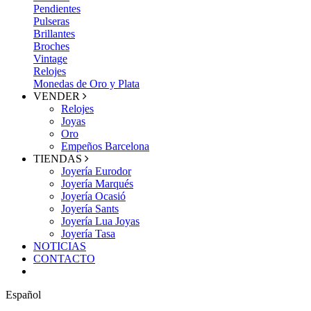
Pendientes
Pulseras
Brillantes
Broches
Vintage
Relojes
Monedas de Oro y Plata
VENDER
Relojes
Joyas
Oro
Empeños Barcelona
TIENDAS
Joyería Eurodor
Joyería Marqués
Joyería Ocasió
Joyería Sants
Joyería Lua Joyas
Joyería Tasa
NOTICIAS
CONTACTO
Español