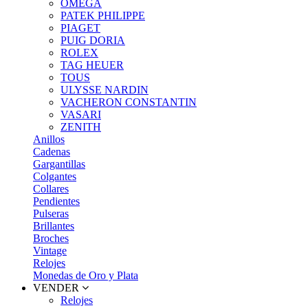
OMEGA
PATEK PHILIPPE
PIAGET
PUIG DORIA
ROLEX
TAG HEUER
TOUS
ULYSSE NARDIN
VACHERON CONSTANTIN
VASARI
ZENITH
Anillos
Cadenas
Gargantillas
Colgantes
Collares
Pendientes
Pulseras
Brillantes
Broches
Vintage
Relojes
Monedas de Oro y Plata
VENDER
Relojes