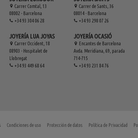
Carrer Comtal, 13
Carrer de Sants, 36
08002 - Barcelona
08014 - Barcelona
+34 93 304 06 28
+34 93 298 07 26
JOYERÍA LUA JOYAS
JOYERÍA OCASIÓ
Carrer Occident, 18
Encantes de Barcelona
08903 - Hospitalet de
Avda. Meridiana, 69, parada
Llobregat
714-715
+34 93 449 68 64
+34 93 231 84 76
s
Condiciones de uso
Protección de datos
Política de Privacidad
Po