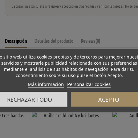
La tasación está sujeta a revisión y aceptación tras recibir y verificar las piezas. No se
Descripción
Detalles del producto
Reviews
(0)
e sitio web utiliza cookies propias y de terceros para mejorar nues
Sortija Tous de ocasión en oro de 18 kt. y perla cultivada. Talla: 11. Peso: 2 
servicios y mostrarle publicidad relacionada con sus preferencias
mediante el análisis de sus hábitos de navegación. Para dar su
consentimiento sobre su uso pulse el botón Acepto.
Más información
Personalizar cookies
RECHAZAR TODO
ACEPTO