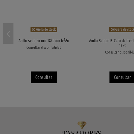
Fuera de stock
Fuera de stoc
Anillo sello en oro 18kt con leÃ³n
Anillo Bulgari B-Zero de tres
18kt
Consultar disponibilidad
Consultar disponibi
Consultar
Consultar