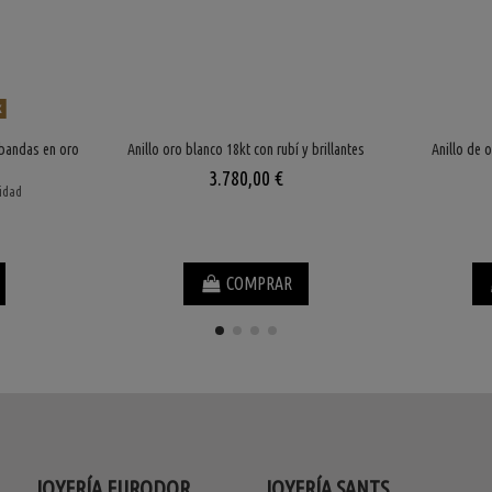
k
 bandas en oro
Anillo oro blanco 18kt con rubí y brillantes
Anillo de 
3.780,00 €
lidad
COMPRAR
JOYERÍA EURODOR
JOYERÍA SANTS