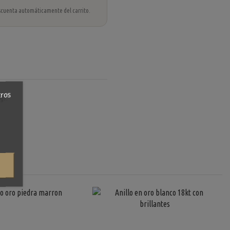
 descuenta automáticamente del carrito.
tros
gr.