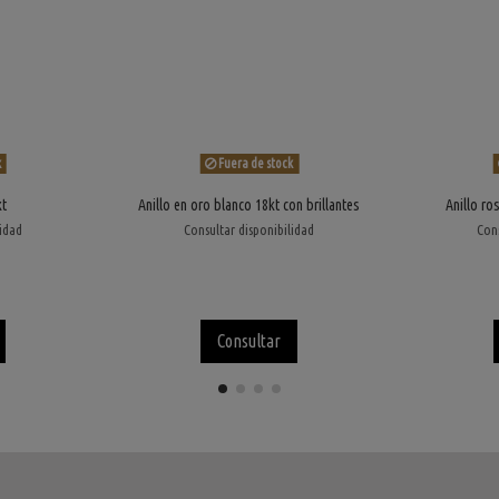
k
Fuera de stock
kt
Anillo en oro blanco 18kt con brillantes
Anillo ro
lidad
Consultar disponibilidad
Cons
Consultar