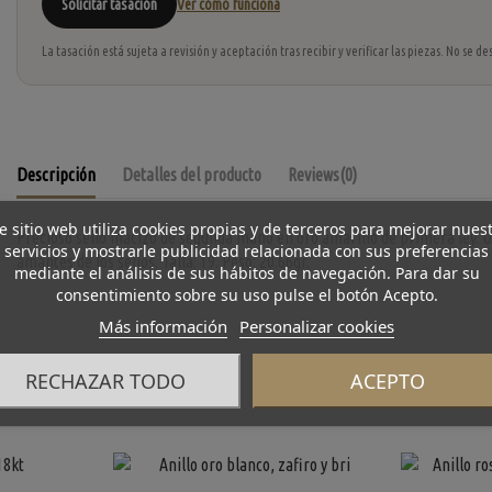
Solicitar tasación
Ver cómo funciona
La tasación está sujeta a revisión y aceptación tras recibir y verificar las piezas. No se
Descripción
Detalles del producto
Reviews
(0)
e sitio web utiliza cookies propias y de terceros para mejorar nues
Precioso sello macizo de segunda mano en oro amarillo de primera ley. Un
servicios y mostrarle publicidad relacionada con sus preferencias
amantes de los sellos. Talla: 19. Peso: 20.66gr.
mediante el análisis de sus hábitos de navegación. Para dar su
consentimiento sobre su uso pulse el botón Acepto.
Más información
Personalizar cookies
RECHAZAR TODO
ACEPTO