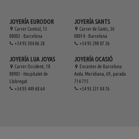
JOYERÍA EURODOR
JOYERÍA SANTS
Carrer Comtal, 13
Carrer de Sants, 36
08002 - Barcelona
08014 - Barcelona
+34 93 304 06 28
+34 93 298 07 26
JOYERÍA LUA JOYAS
JOYERÍA OCASIÓ
Carrer Occident, 18
Encantes de Barcelona
08903 - Hospitalet de
Avda. Meridiana, 69, parada
Llobregat
714-715
+34 93 449 68 64
+34 93 231 84 76