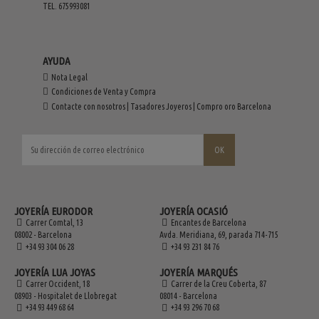
TEL. 675993081
AYUDA
Nota Legal
Condiciones de Venta y Compra
Contacte con nosotros | Tasadores Joyeros | Compro oro Barcelona
JOYERÍA EURODOR
JOYERÍA OCASIÓ
Carrer Comtal, 13
Encantes de Barcelona
08002 - Barcelona
Avda. Meridiana, 69, parada 714-715
+34 93 304 06 28
+34 93 231 84 76
JOYERÍA LUA JOYAS
JOYERÍA MARQUÉS
Carrer Occident, 18
Carrer de la Creu Coberta, 87
08903 - Hospitalet de Llobregat
08014 - Barcelona
+34 93 449 68 64
+34 93 296 70 68