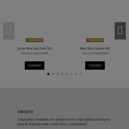
Fuera de stock
Fuera de stock
Cartier Pasha Lady 35mm 2324
Rolex Cellini Lady oro 18kt
Consultar disponibilidad
Consultar disponibilidad
Consultar
Consultar
CONTACTO
Compramos y vendemos oro al mejor precio. Especialistas en relojes y
joyas de segunda mano en Barcelona. ¡Contáctenos!