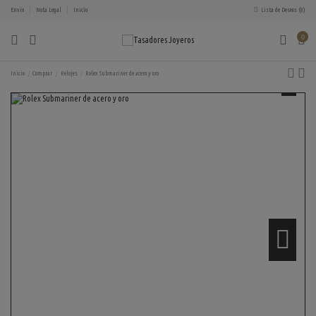
Envío
Nota Legal
Inicio
Lista de Deseos (
0
)
0
Inicio
Comprar
Relojes
Rolex Submariner de acero y oro