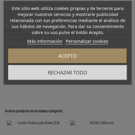
No se descuenta automáticamente del carrito.
Este sitio web utiliza cookies propias y de terceros para
mejorar nuestros servicios y mostrarle publicidad
relacionada con sus preferencias mediante el análisis de
sus hábitos de navegación. Para dar su consentimiento
Descripción
sobre su uso pulse el botón Acepto.
Detalles del producto
Más información
Personalizar cookies
Reviews
(0)
ACEPTO
Rolex Submariner de segunda mano en acero y oro, Ref. 16613 del año 2005. Caja de acero
con fondo roscado, corona atornillada, cristal zafiro con lupa para la fecha. Bisel
RECHAZAR TODO
giratorio unidireccional de color azul en oro con escala de 60 minutos. Esfera azul con
agujas índices luminiscentes, fecha a las 3. Mecanismo automático. Diámetro: 39 mm.
Longitud: 18 cm. En perfecto estado de marcha y conservación.
16 otros productos en la misma categoría: