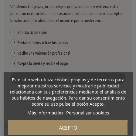
Véndenos tus joyas, oro o relojes que ya no uses y estrena esta
pieza con más facilidad. Las tasamos profesionalmente y, si aceptas
la valoración, te abonamos el importe por transferencia.
Solicita tu tasación
1
Envíanos fotos o trae tus piezas
2
Recibe una valoración profesional
3
Acepta la oferta y recibe el pago
4
Solicitar tasación
Este sitio web utiliza cookies propias y de terceros para
mejorar nuestros servicios y mostrarle publicidad
Ver cómo funciona
relacionada con sus preferencias mediante el análisis de
La tasación está sujeta a revisión y aceptación tras recibir y verificar las piezas.
sus hábitos de navegación. Para dar su consentimiento
No se descuenta automáticamente del carrito.
sobre su uso pulse el botón Acepto.
Más información
Personalizar cookies
ACEPTO
Descripción