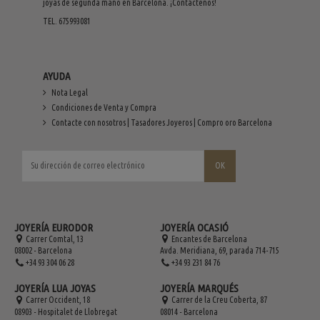
joyas de segunda mano en Barcelona. ¡Contáctenos!
TEL. 675993081
AYUDA
Nota Legal
Condiciones de Venta y Compra
Contacte con nosotros | Tasadores Joyeros | Compro oro Barcelona
JOYERÍA EURODOR
JOYERÍA OCASIÓ
Carrer Comtal, 13
Encantes de Barcelona
08002 - Barcelona
Avda. Meridiana, 69, parada 714-715
+34 93 304 06 28
+34 93 231 84 76
JOYERÍA LUA JOYAS
JOYERÍA MARQUÉS
Carrer Occident, 18
Carrer de la Creu Coberta, 87
08903 - Hospitalet de Llobregat
08014 - Barcelona