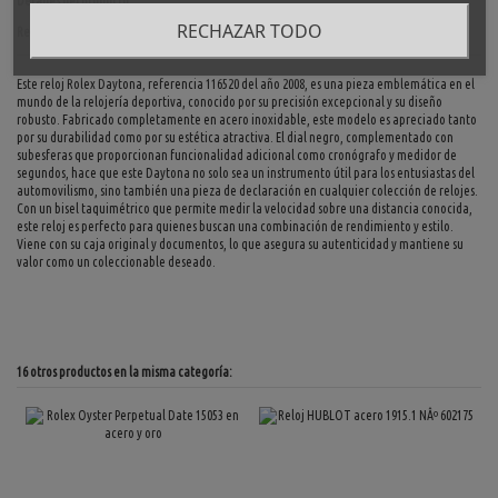
Detalles del producto
RECHAZAR TODO
Reviews
(0)
Este reloj Rolex Daytona, referencia 116520 del año 2008, es una pieza emblemática en el
mundo de la relojería deportiva, conocido por su precisión excepcional y su diseño
robusto. Fabricado completamente en acero inoxidable, este modelo es apreciado tanto
por su durabilidad como por su estética atractiva. El dial negro, complementado con
subesferas que proporcionan funcionalidad adicional como cronógrafo y medidor de
segundos, hace que este Daytona no solo sea un instrumento útil para los entusiastas del
automovilismo, sino también una pieza de declaración en cualquier colección de relojes.
Con un bisel taquimétrico que permite medir la velocidad sobre una distancia conocida,
este reloj es perfecto para quienes buscan una combinación de rendimiento y estilo.
Viene con su caja original y documentos, lo que asegura su autenticidad y mantiene su
valor como un coleccionable deseado.
16 otros productos en la misma categoría: