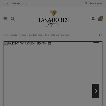
Envío
Nota Legal
Inicio
Lista de Deseos (
0
)
0
Inicio
Comprar
Relojes
Reloj Rolex Daytona Acero 116520 caja y documentos