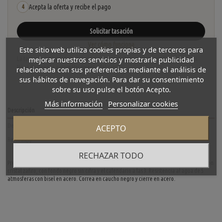
Acepta la oferta y recibe el pago
4
Solicitar tasación
Ver cómo funciona
Este sitio web utiliza cookies propias y de terceros para
mejorar nuestros servicios y mostrarle publicidad
La tasación está sujeta a revisión y aceptación tras recibir y verificar las piezas.
No se descuenta automáticamente del carrito.
relacionada con sus preferencias mediante el análisis de
sus hábitos de navegación. Para dar su consentimiento
sobre su uso pulse el botón Acepto.
Más información
Personalizar cookies
Descripción
Detalles del producto
ACEPTO
Reviews
(0)
RECHAZAR TODO
Precioso Hunlot de segunda mano en acero. Ref: 1403.1 con la caja en acero de 32mm, con
cristal zafiro, con fondo negro sin cifra y el calendario a las 3. Resistencia al agua de 5
atmosferas con bisel en acero. Correa en caucho negro y cierre en acero.