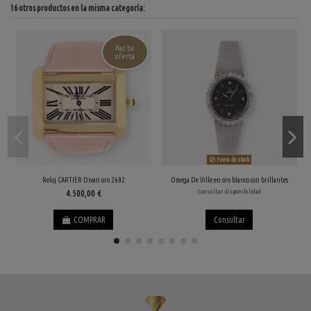
16 otros productos en la misma categoría:
Haz tu
oferta
Fuera de stock
Reloj CARTIER Divan oro 2602
Omega De Ville en oro blanco con brillantes
4.500,00 €
Consultar disponibilidad
COMPRAR
Consultar