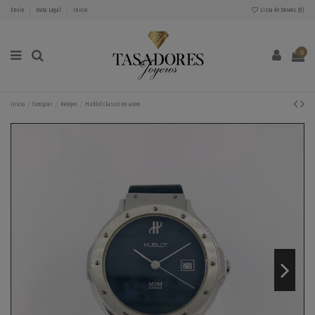
Envío
Nota Legal
Inicio
Lista de Deseos (
0
)
0
Inicio
Comprar
Relojes
Hublot classic en acero