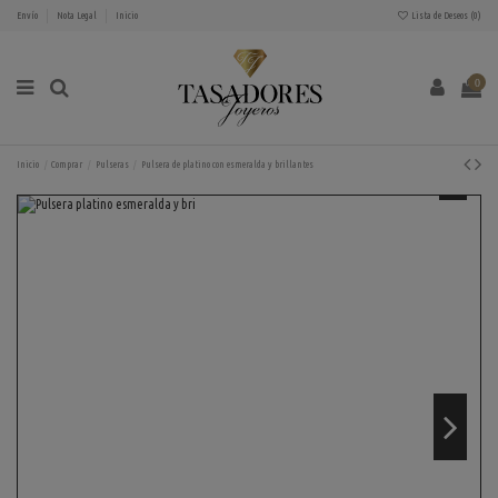
Envío
Nota Legal
Inicio
Lista de Deseos (
0
)
0
Inicio
Comprar
Pulseras
Pulsera de platino con esmeralda y brillantes