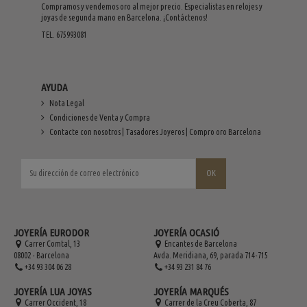
Compramos y vendemos oro al mejor precio. Especialistas en relojes y
joyas de segunda mano en Barcelona. ¡Contáctenos!
TEL. 675993081
AYUDA
Nota Legal
Condiciones de Venta y Compra
Contacte con nosotros | Tasadores Joyeros | Compro oro Barcelona
JOYERÍA EURODOR
JOYERÍA OCASIÓ
Carrer Comtal, 13
Encantes de Barcelona
08002 - Barcelona
Avda. Meridiana, 69, parada 714-715
+34 93 304 06 28
+34 93 231 84 76
JOYERÍA LUA JOYAS
JOYERÍA MARQUÉS
Carrer Occident, 18
Carrer de la Creu Coberta, 87