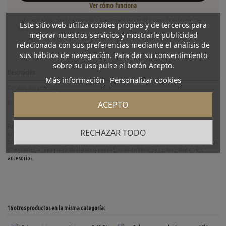
Ver cómo funciona
La tasación está sujeta a revisión y aceptación tras recibir y verificar las piezas.
Este sitio web utiliza cookies propias y de terceros para
No se descuenta automáticamente del carrito.
mejorar nuestros servicios y mostrarle publicidad
relacionada con sus preferencias mediante el análisis de
sus hábitos de navegación. Para dar su consentimiento
sobre su uso pulse el botón Acepto.
Descripción
Más información
Personalizar cookies
Detalles del producto
Reviews
(0)
ACEPTO
Pulsera de platino con esmeralda y brillantes, una joya de lujo con un diseño refinado y
RECHAZAR TODO
sofisticado. La esmeralda central aporta un toque de color vibrante, mientras que los
brillantes realzan su elegancia. Con un largo de 18.7 cm, un ancho de 0.35 cm y un peso de
27.6 gramos, es una pieza ideal para quienes buscan distinción y exclusividad en sus
accesorios.
16 otros productos en la misma categoría: