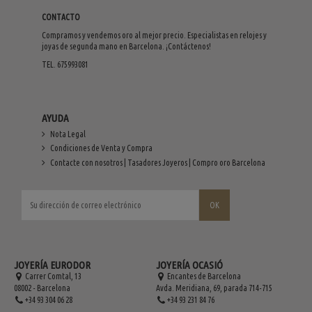
CONTACTO
Compramos y vendemos oro al mejor precio. Especialistas en relojes y
joyas de segunda mano en Barcelona. ¡Contáctenos!
TEL. 675993081
AYUDA
Nota Legal
Condiciones de Venta y Compra
Contacte con nosotros | Tasadores Joyeros | Compro oro Barcelona
JOYERÍA EURODOR
JOYERÍA OCASIÓ
Carrer Comtal, 13
Encantes de Barcelona
08002 - Barcelona
Avda. Meridiana, 69, parada 714-715
+34 93 304 06 28
+34 93 231 84 76