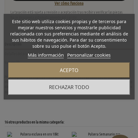
Ver cómo funciona
La tasación está sujeta a revisión y aceptación tras recibir y verificar las piezas.
No se descuenta automáticamente del carrito.
Este sitio web utiliza cookies propias y de terceros para
mejorar nuestros servicios y mostrarle publicidad
relacionada con sus preferencias mediante el análisis de
sus hábitos de navegación. Para dar su consentimiento
Descripción
sobre su uso pulse el botón Acepto.
Más información
Personalizar cookies
Detalles del producto
Reviews
(0)
ACEPTO
Preciosa pulsera de segunda mano en oro amarillo de 18 quilates con un diseño clásico y
elegante, embellecida con brillantes que aportan un toque de sofisticación. Con un largo
RECHAZAR TODO
de 18,9 cm, un ancho de 0,6 cm y un peso de 20,2 gramos, es una pieza versátil, ideal tanto
para ocasiones especiales como para complementar looks diarios con estilo y distinción.
16 otros productos en la misma categoría: