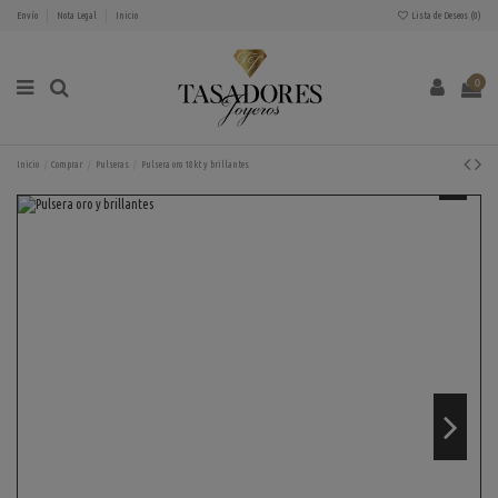
Envío
Nota Legal
Inicio
Lista de Deseos (
0
)
0
Inicio
Comprar
Pulseras
Pulsera oro 18kt y brillantes