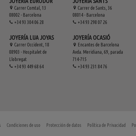
JOYERÍA EURODOR
JOYERÍA SANTS
Carrer Comtal, 13
Carrer de Sants, 36
08002 - Barcelona
08014 - Barcelona
+34 93 304 06 28
+34 93 298 07 26
JOYERÍA LUA JOYAS
JOYERÍA OCASIÓ
Carrer Occident, 18
Encantes de Barcelona
08903 - Hospitalet de
Avda. Meridiana, 69, parada
Llobregat
714-715
+34 93 449 68 64
+34 93 231 84 76
s
Condiciones de uso
Protección de datos
Política de Privacidad
Po