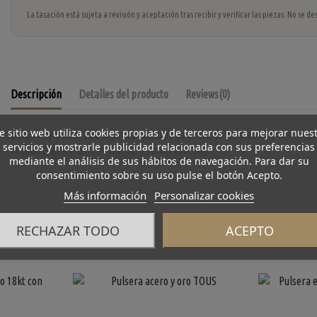
La tasación está sujeta a revisión y aceptación tras recibir y verificar las piezas. No se
Descripción
Detalles del producto
Reviews
(0)
e sitio web utiliza cookies propias y de terceros para mejorar nues
Magnifica pulsera de segunda mano en oro rosa de primera ley con un pre
servicios y mostrarle publicidad relacionada con sus preferencias
regalo. Diámetro: 7cm. Ancho: 0.7cm. Peso: 30gr.
mediante el análisis de sus hábitos de navegación. Para dar su
consentimiento sobre su uso pulse el botón Acepto.
Más información
Personalizar cookies
RECHAZAR TODO
ACEPTO