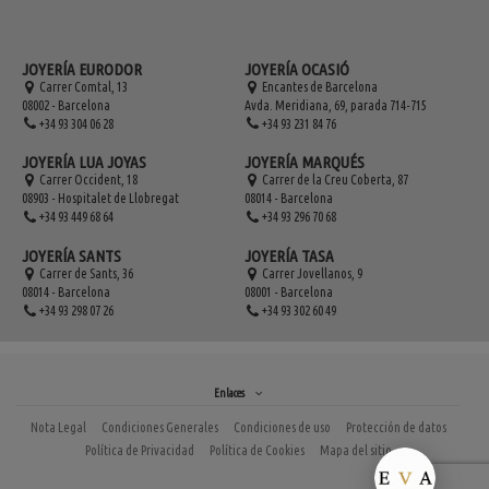
JOYERÍA EURODOR
JOYERÍA OCASIÓ
Carrer Comtal, 13
Encantes de Barcelona
08002 - Barcelona
Avda. Meridiana, 69, parada 714-715
+34 93 304 06 28
+34 93 231 84 76
JOYERÍA LUA JOYAS
JOYERÍA MARQUÉS
Carrer Occident, 18
Carrer de la Creu Coberta, 87
08903 - Hospitalet de Llobregat
08014 - Barcelona
+34 93 449 68 64
+34 93 296 70 68
JOYERÍA SANTS
JOYERÍA TASA
Carrer de Sants, 36
Carrer Jovellanos, 9
08014 - Barcelona
08001 - Barcelona
+34 93 298 07 26
+34 93 302 60 49
Enlaces
Nota Legal
Condiciones Generales
Condiciones de uso
Protección de datos
Política de Privacidad
Política de Cookies
Mapa del sitio