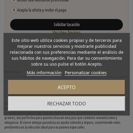
Recibe una valoración profesional
Acepta la oferta y recibe el pago
4
Solicitar tasación
Ver cómo funciona
Este sitio web utiliza cookies propias y de terceros para
La tasación está sujeta a revisión y aceptación tras recibir y verificar las piezas.
mejorar nuestros servicios y mostrarle publicidad
No se descuenta automáticamente del carrito.
relacionada con sus preferencias mediante el análisis de
sus hábitos de navegación. Para dar su consentimiento
sobre su uso pulse el botón Acepto.
Más información
Personalizar cookies
Descripción
Detalles del producto
ACEPTO
Reviews
(0)
RECHAZAR TODO
Estos pendientes de segunda mano, elaborados en oro blanco de primera ley, presentan
un encantador diseño de corazón adornado con brillantes, que aportan un brillo
deslumbrante y sofisticado. Con un ancho de 1.9 cm, un alto de 1.6 cm y un peso de 10.8
gramos, son perfectos para quienes buscan una joya que combine romanticismo y
elegancia. El cierre omega garantiza un ajuste cómodo y seguro, convirtiendo estos
pendientes en la elección ideal para ocasiones especiales.