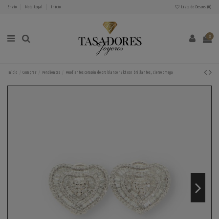
Envío
Nota Legal
Inicio
Lista de Deseos (
0
)
0
Inicio
Comprar
Pendientes
Pendientes corazón de oro blanco 18kt con brillantes, cierre omega