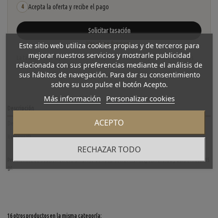
Acepta la oferta y recibe el pago
4
Solicitar tasación
Ver cómo funciona
Este sitio web utiliza cookies propias y de terceros para
mejorar nuestros servicios y mostrarle publicidad
La tasación está sujeta a revisión y aceptación tras recibir y verificar las piezas.
relacionada con sus preferencias mediante el análisis de
No se descuenta automáticamente del carrito.
sus hábitos de navegación. Para dar su consentimiento
sobre su uso pulse el botón Acepto.
Más información
Personalizar cookies
Descripción
ACEPTO
Detalles del producto
Reviews
(0)
RECHAZAR TODO
Pendientes de ocasión en oro amarillo de 18 kt. con brillantes, esmeralda y zafiro. Peso: 15
gr.
16 otros productos en la misma categoría: