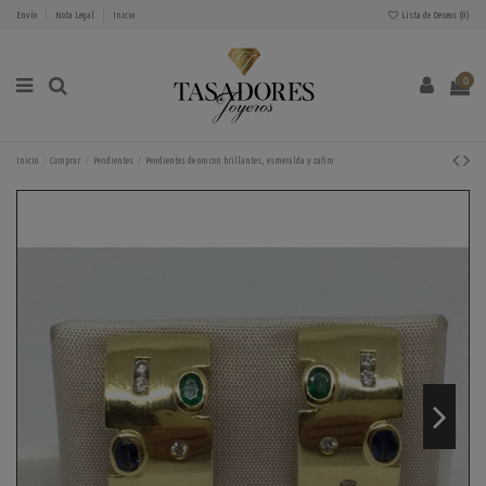
Envío
Nota Legal
Inicio
Lista de Deseos (
0
)
0
Inicio
Comprar
Pendientes
Pendientes de oro con brillantes, esmeralda y zafiro