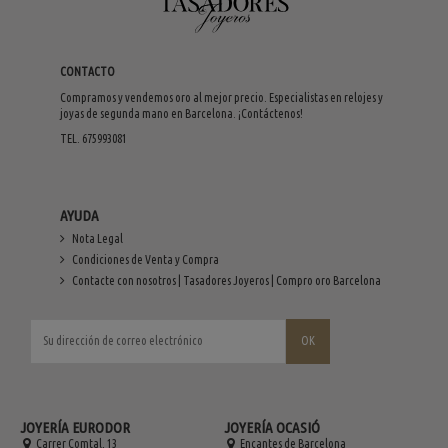
CONTACTO
Compramos y vendemos oro al mejor precio. Especialistas en relojes y
joyas de segunda mano en Barcelona. ¡Contáctenos!
TEL. 675993081
AYUDA
Nota Legal
Condiciones de Venta y Compra
Contacte con nosotros | Tasadores Joyeros | Compro oro Barcelona
JOYERÍA EURODOR
JOYERÍA OCASIÓ
Carrer Comtal, 13
Encantes de Barcelona