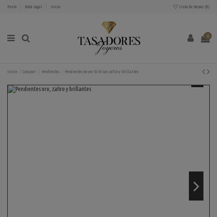
Envío
Nota Legal
Inicio
Lista de Deseos (
0
)
0
Inicio
Comprar
Pendientes
Pendientes de oro 18 kt con zafiro y brillantes