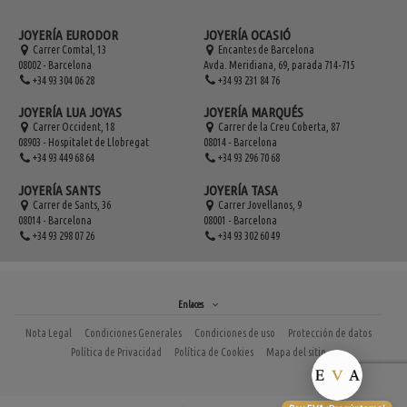
JOYERÍA EURODOR
JOYERÍA OCASIÓ
Carrer Comtal, 13
Encantes de Barcelona
08002 - Barcelona
Avda. Meridiana, 69, parada 714-715
+34 93 304 06 28
+34 93 231 84 76
JOYERÍA LUA JOYAS
JOYERÍA MARQUÉS
Carrer Occident, 18
Carrer de la Creu Coberta, 87
08903 - Hospitalet de Llobregat
08014 - Barcelona
+34 93 449 68 64
+34 93 296 70 68
JOYERÍA SANTS
JOYERÍA TASA
Carrer de Sants, 36
Carrer Jovellanos, 9
08014 - Barcelona
08001 - Barcelona
+34 93 298 07 26
+34 93 302 60 49
Enlaces
Nota Legal
Condiciones Generales
Condiciones de uso
Protección de datos
Política de Privacidad
Política de Cookies
Mapa del sitio