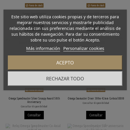
Fuera de stock
Fuera de stock
Omega Constellation
Omega Speedmaster 50Âº aniversario Nuevo
Este sitio web utiliza cookies propias y de terceros para
Consultar disponibilidad
Consultar disponibilidad
mejorar nuestros servicios y mostrarle publicidad
Consultar
Consultar
relacionada con sus preferencias mediante el análisis de
sus hábitos de navegación. Para dar su consentimiento
sobre su uso pulse el botón Acepto.
Más información
Personalizar cookies
ACEPTO
RECHAZAR TODO
Fuera de stock
Fuera de stock
Omega Speedmaster Silver Snoopy Award 50th
Omega Seamaster Diver 300m 42mm Co-Axial 8800
Anniversary
Consultar disponibilidad
Consultar disponibilidad
Consultar
Consultar