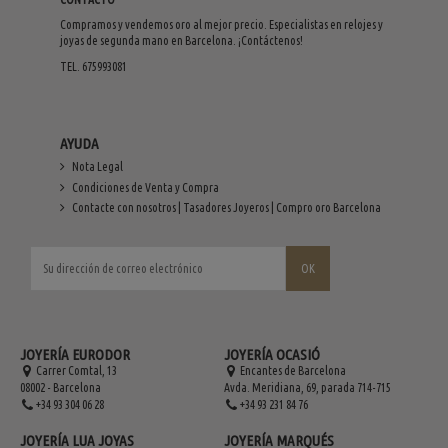
Compramos y vendemos oro al mejor precio. Especialistas en relojes y
joyas de segunda mano en Barcelona. ¡Contáctenos!
TEL. 675993081
AYUDA
Nota Legal
Condiciones de Venta y Compra
Contacte con nosotros | Tasadores Joyeros | Compro oro Barcelona
JOYERÍA EURODOR
JOYERÍA OCASIÓ
Carrer Comtal, 13
Encantes de Barcelona
08002 - Barcelona
Avda. Meridiana, 69, parada 714-715
+34 93 304 06 28
+34 93 231 84 76
JOYERÍA LUA JOYAS
JOYERÍA MARQUÉS