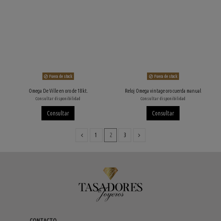
Fuera de stock
Fuera de stock
Omega De Ville en oro de 18kt.
Reloj Omega vintage oro cuerda manual
Consultar disponibilidad
Consultar disponibilidad
Consultar
Consultar
1
2
3
CONTACTO