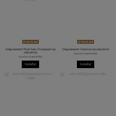
Fuera de stock
Fuera de stock
Omega Seamaster Planet Ocean Chronograph Caja
Omega Seamaster Co-Axial con caja y documento
y documentos
Consultar disponibilidad
Consultar disponibilidad
Consultar
Consultar