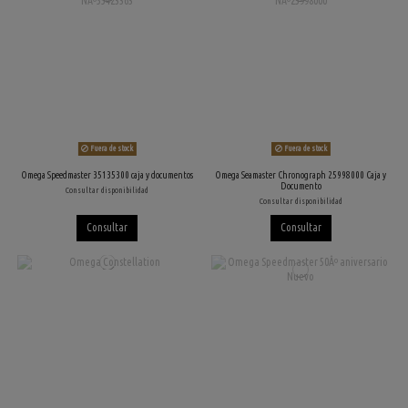
Fuera de stock
Fuera de stock
Omega Speedmaster 35135300 caja y documentos
Omega Seamaster Chronograph 25998000 Caja y
Documento
Consultar disponibilidad
Consultar disponibilidad
Consultar
Consultar