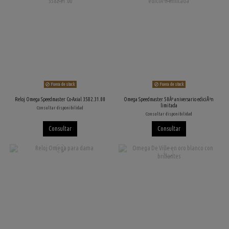
Fuera de stock
Fuera de stock
Reloj Omega Speedmaster Co-Axial 3582.31.00
Omega Speedmaster 50Âº aniversario ediciÃ³n
limitada
Consultar disponibilidad
Consultar disponibilidad
Consultar
Consultar