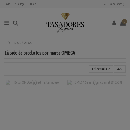
Envío
Nota Legal
Inicio
Lista de Deseos (
0
)
0
Inicio
Marcas
OMEGA
Listado de productos por marca OMEGA
Relevancia
24