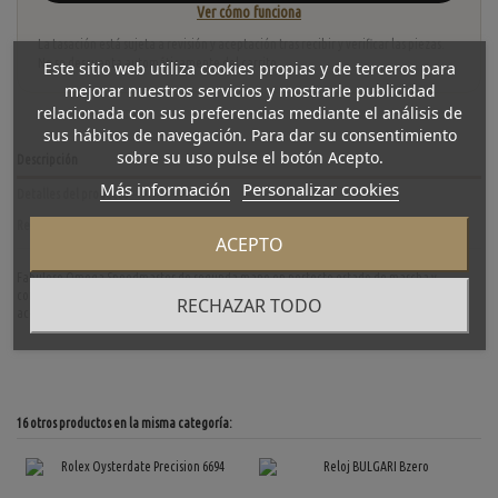
Ver cómo funciona
La tasación está sujeta a revisión y aceptación tras recibir y verificar las piezas.
No se descuenta automáticamente del carrito.
Este sitio web utiliza cookies propias y de terceros para
mejorar nuestros servicios y mostrarle publicidad
relacionada con sus preferencias mediante el análisis de
sus hábitos de navegación. Para dar su consentimiento
sobre su uso pulse el botón Acepto.
Descripción
Más información
Personalizar cookies
Detalles del producto
Reviews
(0)
ACEPTO
Fabuloso Omega Speedmaster de segunda mano en perfecto estado de marcha y
conservación. Caja 39mm, fondo negro y movimiento automático. Correa y cierre en
RECHAZAR TODO
acero. Modelo de reloj 35135300
16 otros productos en la misma categoría: