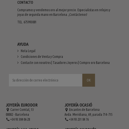
CONTACTO
Compramos y vendemos oro al mejor precio. Especialistas en relojes y
joyas de segunda mano en Barcelona. ¡Contáctenos!
TEL. 675993081
AYUDA
Nota Legal
Condiciones de Venta y Compra
Contacte con nosotros | Tasadores Joyeros | Compro oro Barcelona
JOYERÍA EURODOR
JOYERÍA OCASIÓ
Carrer Comtal, 13
Encantes de Barcelona
08002 - Barcelona
Avda. Meridiana, 69, parada 714-715
+34 93 304 06 28
+34 93 231 84 76