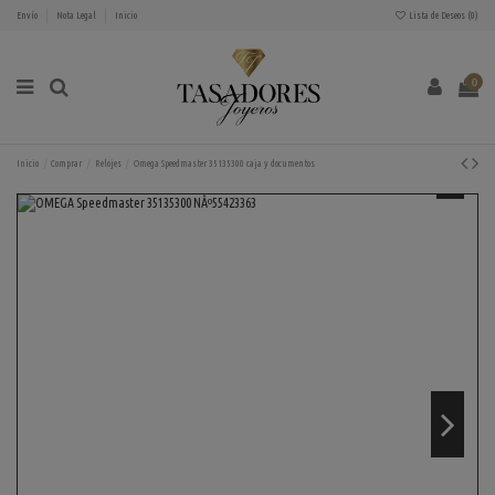
Envío
Nota Legal
Inicio
Lista de Deseos (
0
)
0
Inicio
Comprar
Relojes
Omega Speedmaster 35135300 caja y documentos