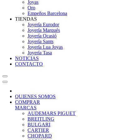
Joyas
Oro
Empeños Barcelona
TIENDAS
Joyería Eurodor
Joyería Marqués
Joyería Ocasió
Joyería Sants
Joyería Lua Joyas
Joyería Tasa
NOTICIAS
CONTACTO
QUIENES SOMOS
COMPRAR
MARCAS
AUDEMARS PIGUET
BREITLING
BULGARI
CARTIER
CHOPARD