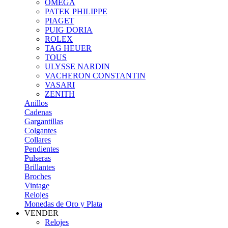
OMEGA
PATEK PHILIPPE
PIAGET
PUIG DORIA
ROLEX
TAG HEUER
TOUS
ULYSSE NARDIN
VACHERON CONSTANTIN
VASARI
ZENITH
Anillos
Cadenas
Gargantillas
Colgantes
Collares
Pendientes
Pulseras
Brillantes
Broches
Vintage
Relojes
Monedas de Oro y Plata
VENDER
Relojes