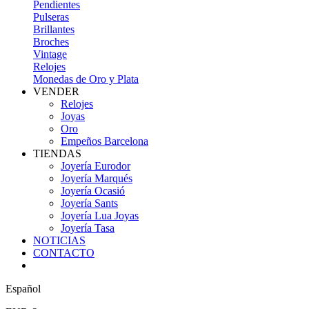
Pendientes
Pulseras
Brillantes
Broches
Vintage
Relojes
Monedas de Oro y Plata
VENDER
Relojes
Joyas
Oro
Empeños Barcelona
TIENDAS
Joyería Eurodor
Joyería Marqués
Joyería Ocasió
Joyería Sants
Joyería Lua Joyas
Joyería Tasa
NOTICIAS
CONTACTO
Español