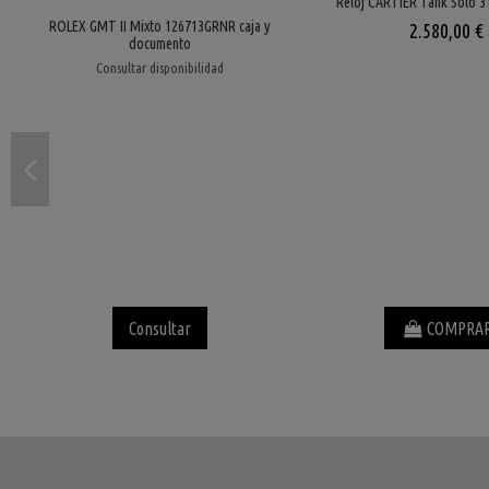
Reloj CARTIER Tank Solo 3
ROLEX GMT II Mixto 126713GRNR caja y
2.580,00 €
documento
Consultar disponibilidad
Consultar
COMPRA