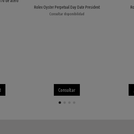
170 de acero
Rolex Oyster Perpetual Day Date President
Ro
Consultar disponibilidad
R
Consultar