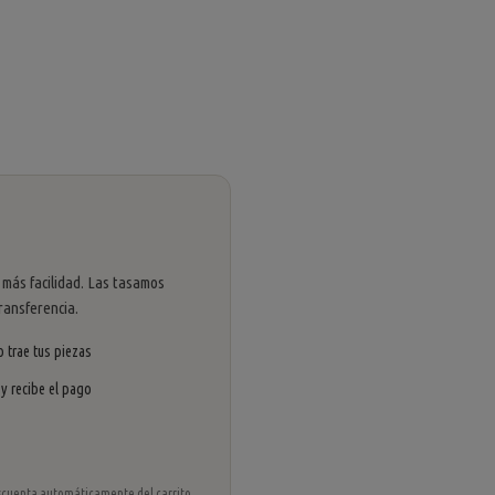
 más facilidad. Las tasamos
ransferencia.
 trae tus piezas
 y recibe el pago
 descuenta automáticamente del carrito.