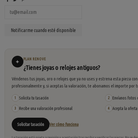
PLAN RENOVE
✦
¿Tienes joyas o relojes antiguos?
Véndenos tus joyas, oro o relojes que ya no uses y estrena esta pieza con
profesionalmente y, si aceptas la valoración, te abonamos el importe por t
Solicita tu tasación
Envíanos fotos o
1
2
Recibe una valoración profesional
Acepta la oferta
3
4
Solicitar tasación
Ver cómo funciona
La tasación está sujeta a revisión y aceptación tras recibir y verificar las piezas. No se