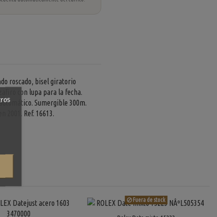
do roscado, bisel giratorio
zafiro con lupa para la fecha.
tros
o automático. Sumergible 300m.
n 2001. Ref. 16613.
Fuera de stock