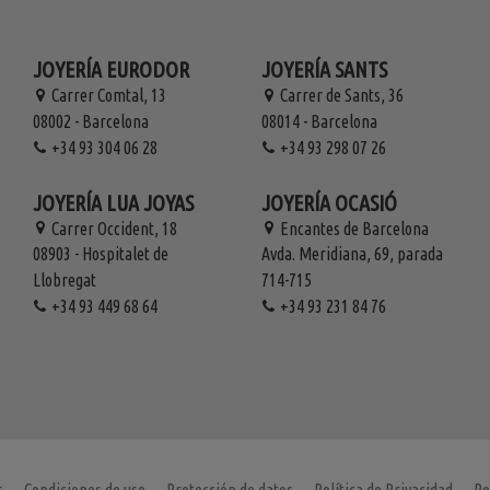
JOYERÍA EURODOR
JOYERÍA SANTS
Carrer Comtal, 13
Carrer de Sants, 36
08002 - Barcelona
08014 - Barcelona
+34 93 304 06 28
+34 93 298 07 26
JOYERÍA LUA JOYAS
JOYERÍA OCASIÓ
Carrer Occident, 18
Encantes de Barcelona
08903 - Hospitalet de
Avda. Meridiana, 69, parada
Llobregat
714-715
+34 93 449 68 64
+34 93 231 84 76