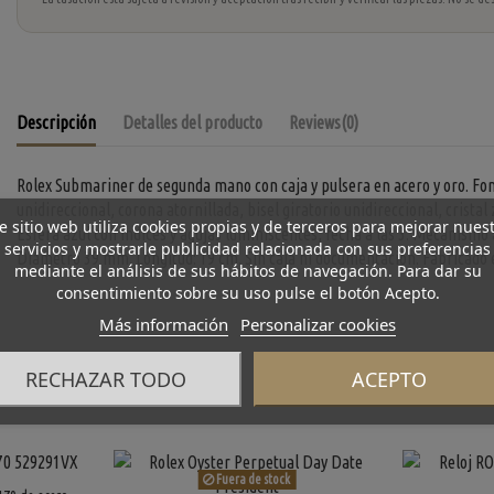
Descripción
Detalles del producto
Reviews
(0)
Rolex Submariner de segunda mano con caja y pulsera en acero y oro. Fon
unidireccional, corona atornillada, bisel giratorio unidireccional, cristal 
e sitio web utiliza cookies propias y de terceros para mejorar nues
Esfera azul con índices y agujas luminiscentes, fecha a las 3. Mecanism
servicios y mostrarle publicidad relacionada con sus preferencias
Diámetro 39 mm. Longitud: 19 cm. Sin caja ni documentación. Fabricado e
mediante el análisis de sus hábitos de navegación. Para dar su
consentimiento sobre su uso pulse el botón Acepto.
Más información
Personalizar cookies
RECHAZAR TODO
ACEPTO
Fuera de stock