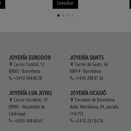
R
Consultar
JOYERÍA EURODOR
JOYERÍA SANTS
Carrer Comtal, 13
Carrer de Sants, 36
08002 - Barcelona
08014 - Barcelona
+34 93 304 06 28
+34 93 298 07 26
JOYERÍA LUA JOYAS
JOYERÍA OCASIÓ
Carrer Occident, 18
Encantes de Barcelona
08903 - Hospitalet de
Avda. Meridiana, 69, parada
Llobregat
714-715
+34 93 449 68 64
+34 93 231 84 76