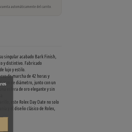
 descuenta automáticamente del carrito.
su singular acabado Bark Finish,
o y distintivo. Fabricado
 lujo y estilo.
serva de marcha de 42 horas y
36 mm de diámetro, junto con un
tros
una esfera de oro elegante y sin
a.
rillo, este Rolex Day Date no solo
nía y el diseño clásico de Rolex,