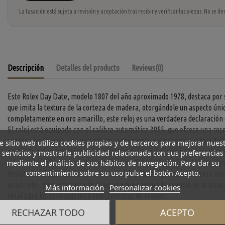
La tasación está sujeta a revisión y aceptación tras recibir y verificar las piezas. No se
Descripción
Detalles del producto
Reviews
(0)
Este Rolex Day Date, modelo 1807 del año aproximado 1978, destaca por 
que imita la textura de la corteza de madera, otorgándole un aspecto únic
completamente en oro amarillo, este reloj es una verdadera declaración de
El reloj está equipado con el calibre automático 3055, que ofrece una re
cuenta con 27 joyas, asegurando un rendimiento excepcional. La caja de 
e sitio web utiliza cookies propias y de terceros para mejorar nues
cristal de zafiro resistente y un bisel también en oro amarillo, protegen 
servicios y mostrarle publicidad relacionada con sus preferencias
mediante el análisis de sus hábitos de navegación. Para dar su
cifras, que incluye una ventana indicadora de la fecha y el día de la seman
consentimiento sobre su uso pulse el botón Acepto.
Resistente al agua hasta 10 ATM y con una pulsera igualmente en oro ama
es un reloj, sino una pieza de colección que captura la esencia de la artesa
Más información
Personalizar cookies
ideal para los conocedores y coleccionistas de relojes.
RECHAZAR TODO
ACEPTO