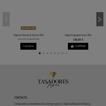
Fuera de stock
Colgante llave de la Vida oro 18kt
Colgante pergamino oro 18kt
Consultar disponibilidad
348,00 €
Consultar
COMPRAR
CONTACTO
Compramos y vendemos oro al mejor precio. Especialistas en relojes y