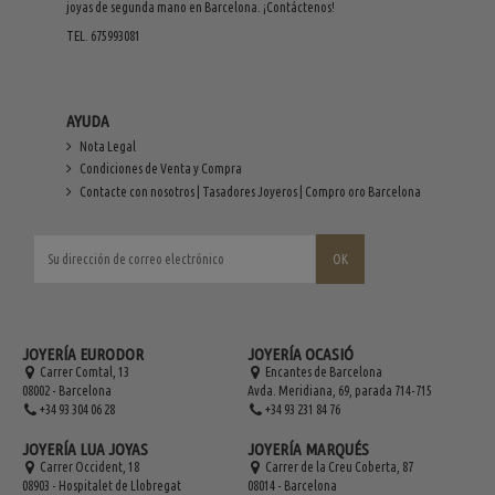
joyas de segunda mano en Barcelona. ¡Contáctenos!
TEL. 675993081
AYUDA
Nota Legal
Condiciones de Venta y Compra
Contacte con nosotros | Tasadores Joyeros | Compro oro Barcelona
JOYERÍA EURODOR
JOYERÍA OCASIÓ
Carrer Comtal, 13
Encantes de Barcelona
08002 - Barcelona
Avda. Meridiana, 69, parada 714-715
+34 93 304 06 28
+34 93 231 84 76
JOYERÍA LUA JOYAS
JOYERÍA MARQUÉS
Carrer Occident, 18
Carrer de la Creu Coberta, 87
08903 - Hospitalet de Llobregat
08014 - Barcelona