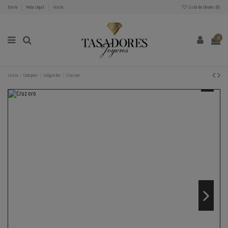
Envío
Nota Legal
Inicio
Lista de Deseos (
0
)
0
Inicio
Comprar
Colgantes
Cruz oro