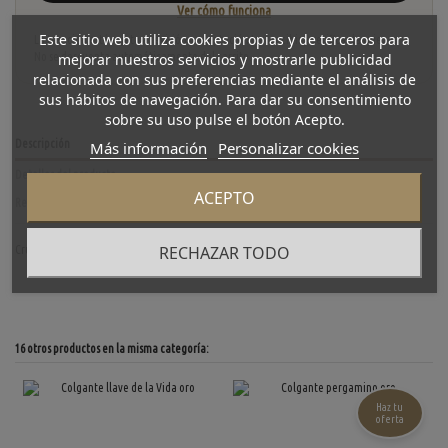
Ver cómo funciona
Este sitio web utiliza cookies propias y de terceros para
La tasación está sujeta a revisión y aceptación tras recibir y verificar las piezas.
mejorar nuestros servicios y mostrarle publicidad
No se descuenta automáticamente del carrito.
relacionada con sus preferencias mediante el análisis de
sus hábitos de navegación. Para dar su consentimiento
sobre su uso pulse el botón Acepto.
Descripción
Más información
Personalizar cookies
Detalles del producto
ACEPTO
Reviews
(0)
RECHAZAR TODO
Cruz oro
16 otros productos en la misma categoría:
Haz tu
oferta