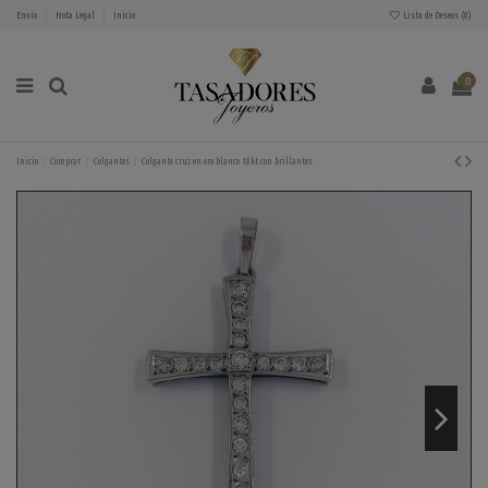
Envío
Nota Legal
Inicio
Lista de Deseos (
0
)
0
Inicio
Comprar
Colgantes
Colgante cruz en oro blanco 18kt con brillantes