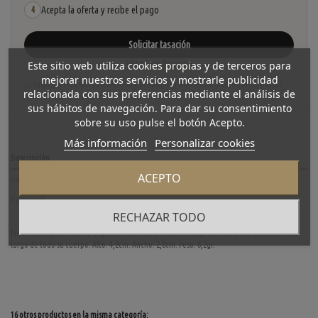
Acepta la oferta y recibe el pago
4
Solicitar tasación
Ver cómo funciona
Este sitio web utiliza cookies propias y de terceros para
mejorar nuestros servicios y mostrarle publicidad
La tasación está sujeta a revisión y aceptación tras recibir y verificar las piezas.
relacionada con sus preferencias mediante el análisis de
No se descuenta automáticamente del carrito.
sus hábitos de navegación. Para dar su consentimiento
sobre su uso pulse el botón Acepto.
Más información
Personalizar cookies
Descripción
ACEPTO
Detalles del producto
Reviews
(0)
RECHAZAR TODO
Precioso salga te cruz de segunda mano en oro blanco de primera ley con brillantes a lo
largo de todo su cuerpo. Alto: 4,2cm. Ancho: 2,8cm. Peso: 6,2gr.
16 otros productos en la misma categoría: