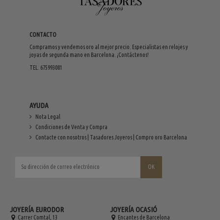
CONTACTO
Compramos y vendemos oro al mejor precio. Especialistas en relojes y
joyas de segunda mano en Barcelona. ¡Contáctenos!
TEL. 675993081
AYUDA
Nota Legal
Condiciones de Venta y Compra
Contacte con nosotros | Tasadores Joyeros | Compro oro Barcelona
JOYERÍA EURODOR
JOYERÍA OCASIÓ
Carrer Comtal, 13
Encantes de Barcelona