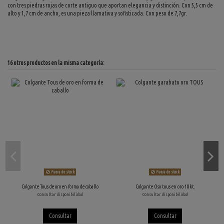
con tres piedras rojas de corte antiguo que aportan elegancia y distinción. Con 5,5 cm de
alto y 1,7 cm de ancho, es una pieza llamativa y sofisticada. Con peso de 7,7gr.
16 otros productos en la misma categoría:
Fuera de stock
Fuera de stock
Colgante Tous de oro en forma de caballo
Colgante Oso tous en oro 18kt.
Consultar disponibilidad
Consultar disponibilidad
Consultar
Consultar