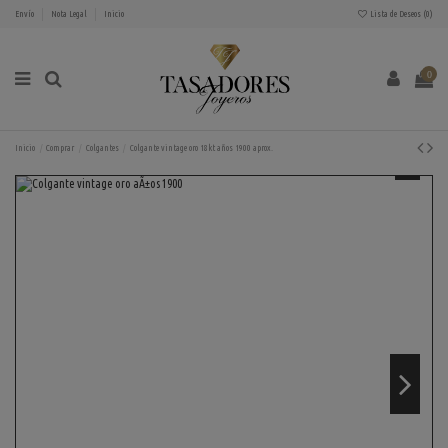
Envío
Nota Legal
Inicio
Lista de Deseos (
0
)
0
Inicio
Comprar
Colgantes
Colgante vintage oro 18kt años 1900 aprox.