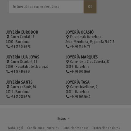
JOYERÍA EURODOR
JOYERÍA OCASIÓ
Carrer Comtal, 13
Encantes de Barcelona
08002 - Barcelona
Avda. Meridiana, 69, parada 714-715
+34 93 304 06 28
+34 93 231 84 76
JOYERÍA LUA JOYAS
JOYERÍA MARQUÉS
Carrer Occident, 18
Carrer de la Creu Coberta, 87
08903 - Hospitalet de Llobregat
08014 - Barcelona
+34 93 449 68 64
+34 93 296 70 68
JOYERÍA SANTS
JOYERÍA TASA
Carrer de Sants, 36
Carrer Jovellanos, 9
08014 - Barcelona
08001 - Barcelona
+34 93 298 07 26
+34 93 302 60 49
Enlaces
Nota Legal
Condiciones Generales
Condiciones de uso
Protección de datos