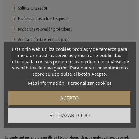
Solicita tu tasación
1
Envíanos fotos o trae tus piezas
2
Recibe una valoración profesional
3
Acepta la oferta y recibe el pago
4
Este sitio web utiliza cookies propias y de terceros para
mejorar nuestros servicios y mostrarle publicidad
Solicitar tasación
relacionada con sus preferencias mediante el análisis de
Ver cómo funciona
sus hábitos de navegación. Para dar su consentimiento
La tasación está sujeta a revisión y aceptación tras recibir y verificar las piezas.
sobre su uso pulse el botón Acepto.
No se descuenta automáticamente del carrito.
Más información
Personalizar cookies
ACEPTO
Descripción
RECHAZAR TODO
Detalles del producto
Reviews
(0)
Colgante vintage en oro amarillo de 18kt con diseño clásico y grabados finos, decorado