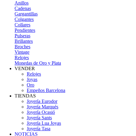
Anillos
Cadenas
Gargantillas
Colgantes
Collares
Pendientes
Pulseras
Brillantes
Broches
Vintage
Relojes
Monedas de Oro y Plata
VENDER
Relojes
Joyas
Oro
Empeños Barcelona
TIENDAS
Joyería Eurodor
Joyería Marqués
Joyería Ocasió
Joyería Sants
Joyería Lua Joyas
Joyería Tasa
NOTICIAS