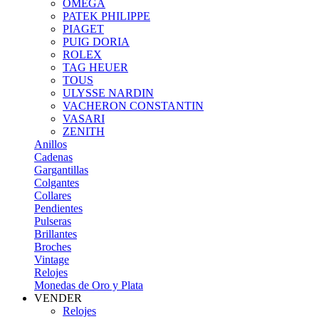
OMEGA
PATEK PHILIPPE
PIAGET
PUIG DORIA
ROLEX
TAG HEUER
TOUS
ULYSSE NARDIN
VACHERON CONSTANTIN
VASARI
ZENITH
Anillos
Cadenas
Gargantillas
Colgantes
Collares
Pendientes
Pulseras
Brillantes
Broches
Vintage
Relojes
Monedas de Oro y Plata
VENDER
Relojes