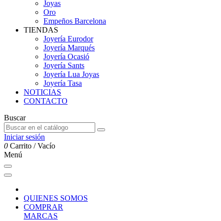
Joyas
Oro
Empeños Barcelona
TIENDAS
Joyería Eurodor
Joyería Marqués
Joyería Ocasió
Joyería Sants
Joyería Lua Joyas
Joyería Tasa
NOTICIAS
CONTACTO
Buscar
Iniciar sesión
0
Carrito
/
Vacío
Menú
QUIENES SOMOS
COMPRAR
MARCAS