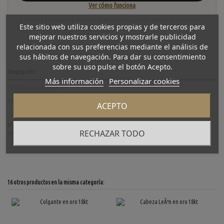
Ver cómo funciona
La tasación está sujeta a revisión y aceptación tras recibir y verificar las piezas.
Este sitio web utiliza cookies propias y de terceros para
No se descuenta automáticamente del carrito.
mejorar nuestros servicios y mostrarle publicidad
relacionada con sus preferencias mediante el análisis de
sus hábitos de navegación. Para dar su consentimiento
sobre su uso pulse el botón Acepto.
Descripción
Más información
Personalizar cookies
Detalles del producto
Reviews
(0)
ACEPTO
Magnifico colgante de segunda mano en oro amarillo de primera ley en forma de ancla
RECHAZAR TODO
con la cuerda a su alrededor. Longitud: 3,5cm. Peso: 2,2gr.
16 otros productos en la misma categoría: