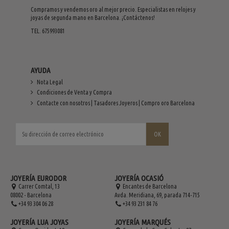
Compramos y vendemos oro al mejor precio. Especialistas en relojes y
joyas de segunda mano en Barcelona. ¡Contáctenos!
TEL. 675993081
AYUDA
Nota Legal
Condiciones de Venta y Compra
Contacte con nosotros | Tasadores Joyeros | Compro oro Barcelona
JOYERÍA EURODOR
JOYERÍA OCASIÓ
Carrer Comtal, 13
Encantes de Barcelona
08002 - Barcelona
Avda. Meridiana, 69, parada 714-715
+34 93 304 06 28
+34 93 231 84 76
JOYERÍA LUA JOYAS
JOYERÍA MARQUÉS