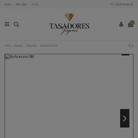
Envío
Nota Legal
Inicio
Lista de Deseos (
0
)
0
Inicio
Comprar
Colgantes
Ancla en oro 18kt