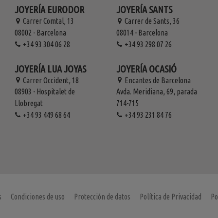
JOYERÍA EURODOR
JOYERÍA SANTS
Carrer Comtal, 13
Carrer de Sants, 36
08002 - Barcelona
08014 - Barcelona
+34 93 304 06 28
+34 93 298 07 26
JOYERÍA LUA JOYAS
JOYERÍA OCASIÓ
Carrer Occident, 18
Encantes de Barcelona
08903 - Hospitalet de
Avda. Meridiana, 69, parada
Llobregat
714-715
+34 93 449 68 64
+34 93 231 84 76
s
Condiciones de uso
Protección de datos
Política de Privacidad
Po