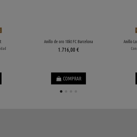
k
t
Anillo de oro 18kt FC Barcelona
Anillo L
lidad
Cons
1.716,00 €
COMPRAR