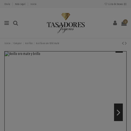
Envío
Nota Legal
Inicio
Lista de Deseos (
0
)
0
Inicio
Comprar
Anillos
Anillo en oro 18kt mate