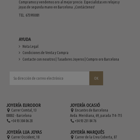
Compramos y vendemos oro al mejor precio. Especialistas en relojes y
joyas de segunda mano en Barcelona. ¡Contáctenos!
TEL. 675993081
AYUDA
Nota Legal
Condiciones de Venta y Compra
Contacte con nosotros | Tasadores Joyeros | Compro oro Barcelona
JOYERÍA EURODOR
JOYERÍA OCASIÓ
Carrer Comtal, 13
Encantes de Barcelona
08002 - Barcelona
Avda. Meridiana, 69, parada 714-715
+34 93 304 06 28
+34 93 231 84 76
JOYERÍA LUA JOYAS
JOYERÍA MARQUÉS
Carrer Occident, 18
Carrer de la Creu Coberta, 87