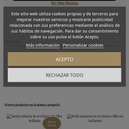
Ver cómo funciona
La tasación está sujeta a revisión y aceptación tras recibir y verificar las piezas.
Este sitio web utiliza cookies propias y de terceros para
No se descuenta automáticamente del carrito.
mejorar nuestros servicios y mostrarle publicidad
relacionada con sus preferencias mediante el análisis de
sus hábitos de navegación. Para dar su consentimiento
sobre su uso pulse el botón Acepto.
Descripción
Más información
Personalizar cookies
Detalles del producto
ACEPTO
Reviews
(0)
Magnifico anillo de segunda mano en oro amarillo de primera ley con un terminado en
RECHAZAR TODO
mate y un acabado al estilo de bandas. Talla: 23. Peso: 13.08gr.
16 otros productos en la misma categoría:
Haz tu
oferta