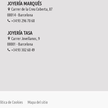
JOYERÍA MARQUÉS
Carrer de la Creu Coberta, 87
08014 - Barcelona
+34 93 296 70 68
Fuera de stock
Fuera de stock
Fuera de stock
Fuera de stock
JOYERÍA TASA
ello con piedra semipreciosa
 Love CARTIER oro 18kt
Anillo solitario en oro blanco 18kt y brillante.
Anillo de Oro Blanco 18kt con Zafiro y
Diamantes
ultar disponibilidad
ultar disponibilidad
Consultar disponibilidad
Carrer Jovellanos, 9
Consultar disponibilidad
08001 - Barcelona
Consultar
Consultar
Consultar
+34 93 302 60 49
Consultar
lítica de Cookies
Mapa del sitio