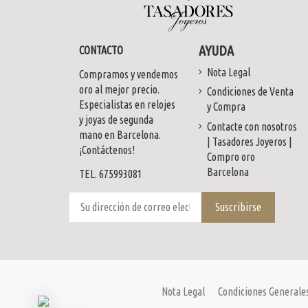
AYUDA
CONTACTO
Fuera de stock
Fuera de stock
Fuera de stock
Fuera de stoc
Fuera de stoc
Nota Legal
Compramos y vendemos
oro al mejor precio.
Condiciones de Venta
Anillo Tous en oro blanco, brillantes y Ã³nix
Anillo en oro blanco 18kt con brillantes
Anillo Cartier oro 18kt Brillantes
Alianza de oro blanco 18kt 
Anillo en oro amarillo 18kt c
Especialistas en relojes
y Compra
Consultar disponibilidad
Consultar disponibilidad
Consultar disponibilidad
Consultar disponibi
Consultar disponibi
y joyas de segunda
Contacte con nosotros
Consultar
Consultar
Consultar
Consultar
Consultar
mano en Barcelona.
| Tasadores Joyeros |
¡Contáctenos!
Compro oro
Barcelona
TEL. 675993081
Nota Legal
Condiciones Generale