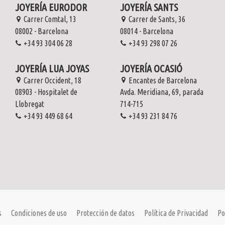
JOYERÍA EURODOR
JOYERÍA SANTS
Carrer Comtal, 13
Carrer de Sants, 36
08002 - Barcelona
08014 - Barcelona
+34 93 304 06 28
+34 93 298 07 26
k
k
Fuera de stock
Fuera de stock
JOYERÍA LUA JOYAS
JOYERÍA OCASIÓ
con esmeraldas
on piedra rosa
Anillo oro 18kt con esmeralda y brillante
Anillo mariposa en oro blanco 18kt con
Anillo oro s
Anillo
brillantes
lidad
lidad
Consultar disponibilidad
Cons
Cons
Carrer Occident, 18
Encantes de Barcelona
Consultar disponibilidad
08903 - Hospitalet de
Avda. Meridiana, 69, parada
Consultar
Llobregat
714-715
Consultar
+34 93 449 68 64
+34 93 231 84 76
s
Condiciones de uso
Protección de datos
Política de Privacidad
Po