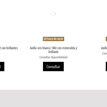
Fuera de stock
 con brillantes
Anillo oro blanco 18kt con esmeralda y
Anill
brillante
Cons
Consultar disponibilidad
R
Consultar