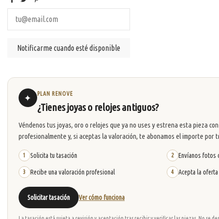
PLAN RENOVE
✦
¿Tienes joyas o relojes antiguos?
Véndenos tus joyas, oro o relojes que ya no uses y estrena esta pieza con
profesionalmente y, si aceptas la valoración, te abonamos el importe por t
Solicita tu tasación
Envíanos fotos o
1
2
Recibe una valoración profesional
Acepta la oferta
3
4
Solicitar tasación
Ver cómo funciona
La tasación está sujeta a revisión y aceptación tras recibir y verificar las piezas. No se