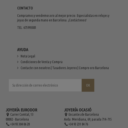
CONTACTO
Compramos y vendemos oro al mejor precio. Especialistas en relojes y
joyas de segunda mano en Barcelona. ¡Contáctenos!
TEL. 675993081
AYUDA
Nota Legal
Condiciones de Venta y Compra
Contacte con nosotros | Tasadores Joyeros | Compro oro Barcelona
JOYERÍA EURODOR
JOYERÍA OCASIÓ
Carrer Comtal, 13
Encantes de Barcelona
08002 - Barcelona
Avda. Meridiana, 69, parada 714-715
+34 93 304 06 28
+34 93 231 84 76