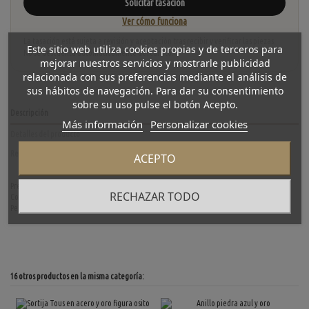
Solicitar tasación
Ver cómo funciona
La tasación está sujeta a revisión y aceptación tras recibir y verificar las piezas.
Este sitio web utiliza cookies propias y de terceros para
No se descuenta automáticamente del carrito.
mejorar nuestros servicios y mostrarle publicidad
relacionada con sus preferencias mediante el análisis de
sus hábitos de navegación. Para dar su consentimiento
sobre su uso pulse el botón Acepto.
Descripción
Más información
Personalizar cookies
Detalles del producto
Reviews
(0)
ACEPTO
Precioso anillo Tous de segunda mano en malla de acero y oro amarillo de primera ley.
RECHAZAR TODO
Con un diseño clásico de la gran firma Tous éste es una pieza para ser llevada. Talla: 13.
Peso: 4.6gr.
16 otros productos en la misma categoría: