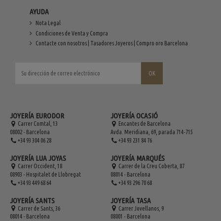
AYUDA
Nota Legal
Condiciones de Venta y Compra
Contacte con nosotros | Tasadores Joyeros | Compro oro Barcelona
JOYERÍA EURODOR
JOYERÍA OCASIÓ
Carrer Comtal, 13
Encantes de Barcelona
08002 - Barcelona
Avda. Meridiana, 69, parada 714-715
+34 93 304 06 28
+34 93 231 84 76
JOYERÍA LUA JOYAS
JOYERÍA MARQUÉS
Carrer Occident, 18
Carrer de la Creu Coberta, 87
08903 - Hospitalet de Llobregat
08014 - Barcelona
+34 93 449 68 64
+34 93 296 70 68
JOYERÍA SANTS
JOYERÍA TASA
Carrer de Sants, 36
Carrer Jovellanos, 9
08014 - Barcelona
08001 - Barcelona