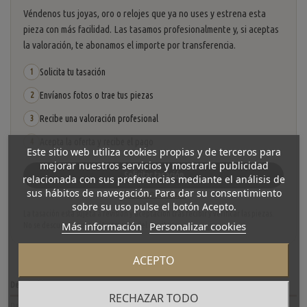
Véndenos tus joyas, oro o relojes que ya no uses y estrena esta
pieza con más facilidad. Las tasamos profesionalmente y, si aceptas
la valoración, te abonamos el importe por transferencia.
Solicita tu tasación
1
Envíanos fotos o trae tus piezas
2
Recibe una valoración profesional
3
Acepta la oferta y recibe el pago
4
Este sitio web utiliza cookies propias y de terceros para
mejorar nuestros servicios y mostrarle publicidad
Solicitar tasación
relacionada con sus preferencias mediante el análisis de
sus hábitos de navegación. Para dar su consentimiento
Ver cómo funciona
sobre su uso pulse el botón Acepto.
La tasación está sujeta a revisión y aceptación tras recibir y verificar las piezas.
Más información
Personalizar cookies
No se descuenta automáticamente del carrito.
ACEPTO
Descripción
RECHAZAR TODO
Detalles del producto