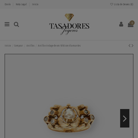
Envío
Nota Legal
Inicio
Lista de Deseos (
0
)
0
Inicio
Comprar
Anillos
Anillo vintage de oro 18kt con diamantes