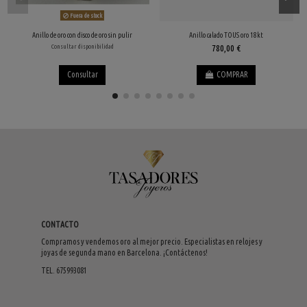
Fuera de stock
Anillo de oro con disco de oro sin pulir
Anillo calado TOUS oro 18kt
Consultar disponibilidad
780,00 €
Consultar
COMPRAR
CONTACTO
Compramos y vendemos oro al mejor precio. Especialistas en relojes y
joyas de segunda mano en Barcelona. ¡Contáctenos!
TEL. 675993081