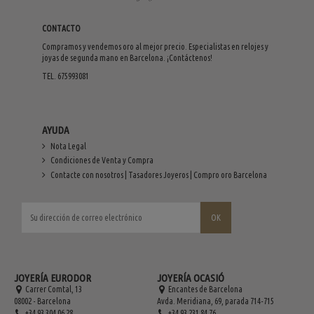
CONTACTO
Compramos y vendemos oro al mejor precio. Especialistas en relojes y
joyas de segunda mano en Barcelona. ¡Contáctenos!
TEL. 675993081
AYUDA
Nota Legal
Condiciones de Venta y Compra
Contacte con nosotros | Tasadores Joyeros | Compro oro Barcelona
JOYERÍA EURODOR
JOYERÍA OCASIÓ
Carrer Comtal, 13
Encantes de Barcelona
08002 - Barcelona
Avda. Meridiana, 69, parada 714-715
+34 93 304 06 28
+34 93 231 84 76