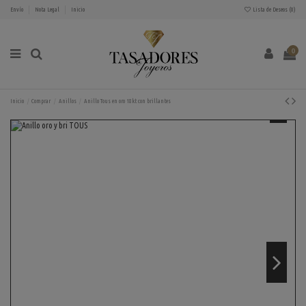
Envío
Nota Legal
Inicio
Lista de Deseos (
0
)
0
Inicio
Comprar
Anillos
Anillo Tous en oro 18kt con brillantes