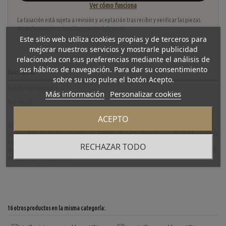
Ver cómo funciona
La tasación está sujeta a revisión y aceptación tras recibir y verificar las piezas.
No se descuenta automáticamente del carrito.
Este sitio web utiliza cookies propias y de terceros para
mejorar nuestros servicios y mostrarle publicidad
relacionada con sus preferencias mediante el análisis de
sus hábitos de navegación. Para dar su consentimiento
Descripción
sobre su uso pulse el botón Acepto.
Detalles del producto
Más información
Personalizar cookies
Reviews
(0)
ACEPTO
Anillo Tous de segunda mano en oro de primera ley, talla 12 y con un peso de 10.94
gramos. Este diseño único cuenta con múltiples bandas adornadas con diamantes en talla
brillante, creando un estilo sofisticado y moderno. Añade un toque de elegancia y
RECHAZAR TODO
distinción a tu colección con esta exclusiva pieza de Tous. ¡No dejes pasar la oportunidad
de lucir este hermoso anillo!
16 otros productos en la misma categoría: