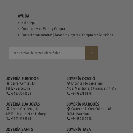
AYUDA
Nota Legal
Condiciones de Venta y Compra
Contacte con nosotros | Tasadores Joyeros | Compro oro Barcelona
JOYERÍA EURODOR
JOYERÍA OCASIÓ
Carrer Comtal, 13
Encantes de Barcelona
08002 - Barcelona
Avda. Meridiana, 69, parada 714-715
+34 93 304 06 28
+34 93 231 84 76
JOYERÍA LUA JOYAS
JOYERÍA MARQUÉS
Carrer Occident, 18
Carrer de la Creu Coberta, 87
08903 - Hospitalet de Llobregat
08014 - Barcelona
+34 93 449 68 64
+34 93 296 70 68
JOYERÍA SANTS
JOYERÍA TASA