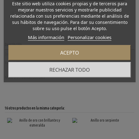
Este sitio web utiliza cookies propias y de terceros para
Ver cómo funciona
mejorar nuestros servicios y mostrarle publicidad
La tasación está sujeta a revisión y aceptación tras recibir y verificar las piezas.
relacionada con sus preferencias mediante el análisis de
No se descuenta automáticamente del carrito.
sus hábitos de navegación. Para dar su consentimiento
sobre su uso pulse el botón Acepto.
Más información
Personalizar cookies
Descripción
ACEPTO
Detalles del producto
Reviews
(0)
RECHAZAR TODO
Anillo oro 3 bandas BULGARI
16 otros productos en la misma categoría: