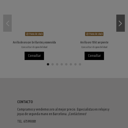
Fuera de stock
Fuera de stock
Anillo de oro con brillantes y esmeralda
Anillo oro 18kt serpiente
Consultar disponibilidad
Consultar disponibilidad
Consultar
Consultar
CONTACTO
Compramos y vendemos oro al mejor precio. Especialistas en relojes y
joyas de segunda mano en Barcelona. ¡Contáctenos!
TEL. 675993081