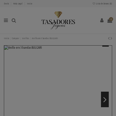
Envío
Nota Legal
Inicio
Lista de Deseos (
0
)
0
Inicio
Comprar
Anillos
Anillo oro 3 bandas BULGARI