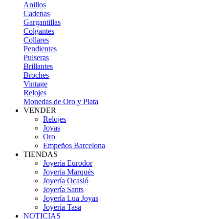
Anillos
Cadenas
Gargantillas
Colgantes
Collares
Pendientes
Pulseras
Brillantes
Broches
Vintage
Relojes
Monedas de Oro y Plata
VENDER
Relojes
Joyas
Oro
Empeños Barcelona
TIENDAS
Joyería Eurodor
Joyería Marqués
Joyería Ocasió
Joyería Sants
Joyería Lua Joyas
Joyería Tasa
NOTICIAS