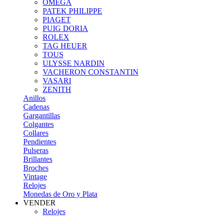
OMEGA
PATEK PHILIPPE
PIAGET
PUIG DORIA
ROLEX
TAG HEUER
TOUS
ULYSSE NARDIN
VACHERON CONSTANTIN
VASARI
ZENITH
Anillos
Cadenas
Gargantillas
Colgantes
Collares
Pendientes
Pulseras
Brillantes
Broches
Vintage
Relojes
Monedas de Oro y Plata
VENDER
Relojes