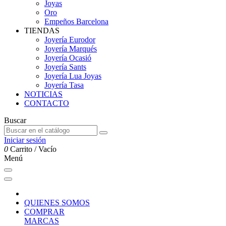
Joyas
Oro
Empeños Barcelona
TIENDAS
Joyería Eurodor
Joyería Marqués
Joyería Ocasió
Joyería Sants
Joyería Lua Joyas
Joyería Tasa
NOTICIAS
CONTACTO
Buscar
Iniciar sesión
0
Carrito
/
Vacío
Menú
QUIENES SOMOS
COMPRAR
MARCAS