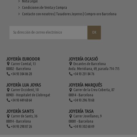
Nota Legal
Condiciones de Venta y Compra
Contacte con nosotros | Tasadores Joyeros | Compro oro Barcelona
JOYERÍA EURODOR
JOYERÍA OCASIÓ
Carrer Comtal, 13
Encantes de Barcelona
08002 - Barcelona
Avda. Meridiana, 69, parada 714-715
+34 93 304 06 28
+34 93 231 84 76
JOYERÍA LUA JOYAS
JOYERÍA MARQUÉS
Carrer Occident, 18
Carrer de la Creu Coberta, 87
08903 - Hospitalet de Llobregat
08014 - Barcelona
+34 93 449 68 64
+34 93 296 70 68
JOYERÍA SANTS
JOYERÍA TASA
Carrer de Sants, 36
Carrer Jovellanos, 9
08014 - Barcelona
08001 - Barcelona
+34 93 298 07 26
+34 93 302 60 49