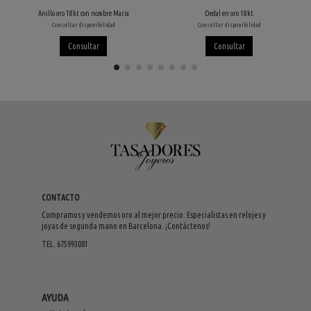
Anillo oro 18kt con nombre Maria
Dedal en oro 18kt
Consultar disponibilidad
Consultar disponibilidad
Consultar
Consultar
CONTACTO
Compramos y vendemos oro al mejor precio. Especialistas en relojes y
joyas de segunda mano en Barcelona. ¡Contáctenos!
TEL. 675993081
AYUDA