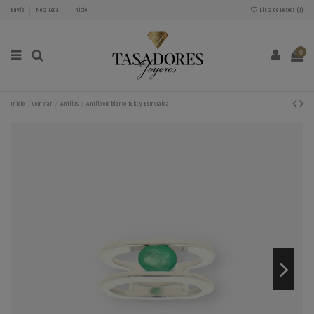
Envío
Nota Legal
Inicio
Lista de Deseos (
0
)
0
Inicio
Comprar
Anillos
Anillo oro blanco 18kt y Esmeralda