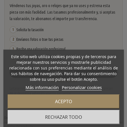
Véndenos tus joyas, oro o relojes que ya no uses y estrena esta
pieza con más facilidad. Las tasamos profesionalmente y, si aceptas
la valoración, te abonamos el importe por transferencia.
Solicita tu tasación
1
Envíanos fotos o trae tus piezas
2
Recibe una valoración profesional
3
Este sitio web utiliza cookies propias y de terceros para
Acepta la oferta y recibe el pago
4
mejorar nuestros servicios y mostrarle publicidad
relacionada con sus preferencias mediante el análisis de
Solicitar tasación
sus hábitos de navegación. Para dar su consentimiento
sobre su uso pulse el botón Acepto.
Ver cómo funciona
Más información
Personalizar cookies
La tasación está sujeta a revisión y aceptación tras recibir y verificar las piezas.
No se descuenta automáticamente del carrito.
ACEPTO
RECHAZAR TODO
Descripción
Detalles del producto