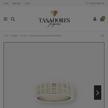
Envío
Nota Legal
Inicio
Lista de Deseos (
0
)
0
Inicio
Comprar
Anillos
Anillo en oro blanco 18kt con brillantes