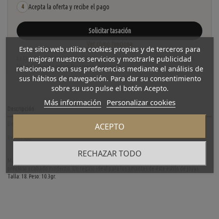
Acepta la oferta y recibe el pago
4
Solicitar tasación
Ver cómo funciona
Este sitio web utiliza cookies propias y de terceros para
mejorar nuestros servicios y mostrarle publicidad
La tasación está sujeta a revisión y aceptación tras recibir y verificar las piezas.
No se descuenta automáticamente del carrito.
relacionada con sus preferencias mediante el análisis de
sus hábitos de navegación. Para dar su consentimiento
sobre su uso pulse el botón Acepto.
Más información
Personalizar cookies
Descripción
Detalles del producto
ACEPTO
Reviews
(0)
RECHAZAR TODO
Magnifico anillo Tous de segunda mano en oro blanco de primera ley con brillantes y un
precioso acabado moderno. Un regalo ideal para los amantes de éste estilo de joyas.
Talla: 18. Peso: 10.3gr.