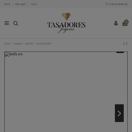
Envío
Nota Legal
Inicio
Lista de Deseos (
0
)
0
Inicio
Comprar
Anillos
Anillo oro 18kt