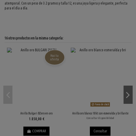
atemporal. Con un peso de 3.2 gramos y talla 12, es una joya ligera y elegante, perfecta
para el día a día.
16 otros productos en la misma categoría:
Haz tu
oferta
Fuera de stock
Anillo Bulgari BZero en oro
Anillo oro blanco 18kt con esmeralda y brillante
1.850,00 €
Consultar disponibilidad
COMPRAR
Consultar