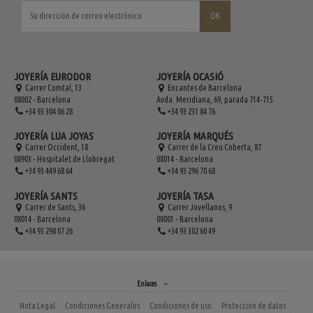
JOYERÍA EURODOR
JOYERÍA OCASIÓ
Carrer Comtal, 13
Encantes de Barcelona
08002 - Barcelona
Avda. Meridiana, 69, parada 714-715
+34 93 304 06 28
+34 93 231 84 76
JOYERÍA LUA JOYAS
JOYERÍA MARQUÉS
Carrer Occident, 18
Carrer de la Creu Coberta, 87
08903 - Hospitalet de Llobregat
08014 - Barcelona
+34 93 449 68 64
+34 93 296 70 68
JOYERÍA SANTS
JOYERÍA TASA
Carrer de Sants, 36
Carrer Jovellanos, 9
08014 - Barcelona
08001 - Barcelona
+34 93 298 07 26
+34 93 302 60 49
Enlaces
Nota Legal
Condiciones Generales
Condiciones de uso
Protección de datos