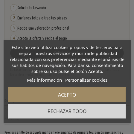
Solicita tu tasación
1
Envíanos fotos o trae tus piezas
2
Recibe una valoración profesional
3
Acepta la oferta y recibe el pago
4
Este sitio web utiliza cookies propias y de terceros para
mejorar nuestros servicios y mostrarle publicidad
Solicitar tasación
relacionada con sus preferencias mediante el análisis de
Ver cómo funciona
sus hábitos de navegación. Para dar su consentimiento
La tasación está sujeta a revisión y aceptación tras recibir y verificar las piezas.
sobre su uso pulse el botón Acepto.
No se descuenta automáticamente del carrito.
Más información
Personalizar cookies
ACEPTO
Descripción
RECHAZAR TODO
Detalles del producto
Reviews
(0)
Precioso anillo de segunda mano en oro amarillo de primera ley, con diseño sencillo y