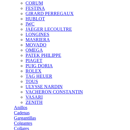
CORUM
FESTINA
GIRARD PERREGAUX
HUBLOT
IWC
JAEGER LECOULTRE
LONGINES
MASRIERA
MOVADO
OMEGA
PATEK PHILIPPE
PIAGET
PUIG DORIA
ROLEX
TAG HEUER
TOUS
ULYSSE NARDIN
VACHERON CONSTANTIN
VASARI
ZENITH
Anillos
Cadenas
Gargantillas
Colgantes
Collares