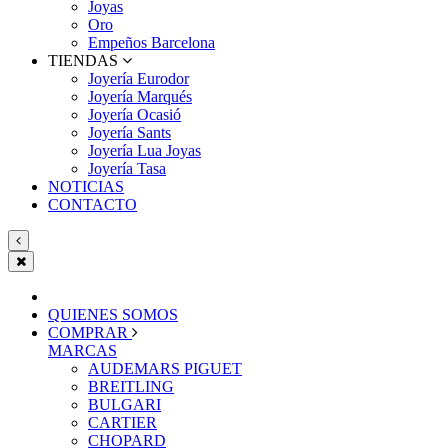
Joyas
Oro
Empeños Barcelona
TIENDAS
Joyería Eurodor
Joyería Marqués
Joyería Ocasió
Joyería Sants
Joyería Lua Joyas
Joyería Tasa
NOTICIAS
CONTACTO
QUIENES SOMOS
COMPRAR
MARCAS
AUDEMARS PIGUET
BREITLING
BULGARI
CARTIER
CHOPARD