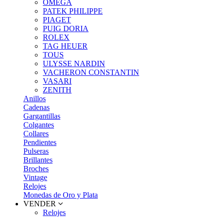
OMEGA
PATEK PHILIPPE
PIAGET
PUIG DORIA
ROLEX
TAG HEUER
TOUS
ULYSSE NARDIN
VACHERON CONSTANTIN
VASARI
ZENITH
Anillos
Cadenas
Gargantillas
Colgantes
Collares
Pendientes
Pulseras
Brillantes
Broches
Vintage
Relojes
Monedas de Oro y Plata
VENDER
Relojes