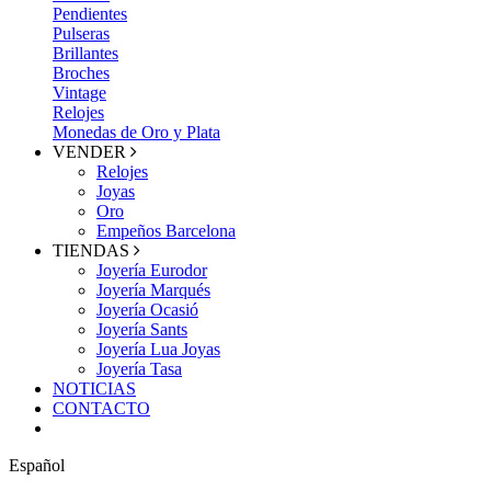
Pendientes
Pulseras
Brillantes
Broches
Vintage
Relojes
Monedas de Oro y Plata
VENDER
Relojes
Joyas
Oro
Empeños Barcelona
TIENDAS
Joyería Eurodor
Joyería Marqués
Joyería Ocasió
Joyería Sants
Joyería Lua Joyas
Joyería Tasa
NOTICIAS
CONTACTO
Español