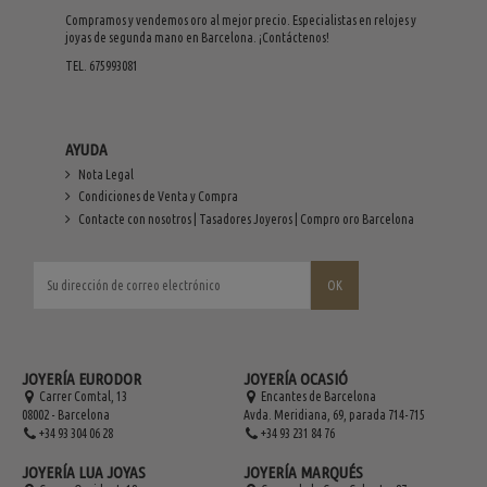
Compramos y vendemos oro al mejor precio. Especialistas en relojes y
joyas de segunda mano en Barcelona. ¡Contáctenos!
TEL. 675993081
AYUDA
Nota Legal
Condiciones de Venta y Compra
Contacte con nosotros | Tasadores Joyeros | Compro oro Barcelona
JOYERÍA EURODOR
JOYERÍA OCASIÓ
Carrer Comtal, 13
Encantes de Barcelona
08002 - Barcelona
Avda. Meridiana, 69, parada 714-715
+34 93 304 06 28
+34 93 231 84 76
JOYERÍA LUA JOYAS
JOYERÍA MARQUÉS