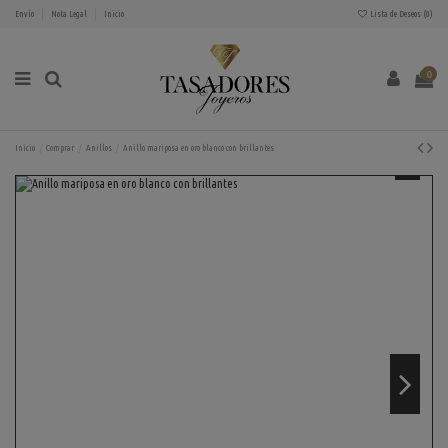
Envío
Nota Legal
Inicio
Lista de Deseos (
0
)
0
Inicio
Comprar
Anillos
Anillo mariposa en oro blanco con brillantes