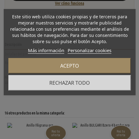
Ver cómo funciona
La tasación está sujeta a revisión y aceptación tras recibir y verificar las piezas.
Este sitio web utiliza cookies propias y de terceros para
No se descuenta automáticamente del carrito.
mejorar nuestros servicios y mostrarle publicidad
relacionada con sus preferencias mediante el análisis de
sus hábitos de navegación. Para dar su consentimiento
sobre su uso pulse el botón Acepto.
Descripción
Más información
Personalizar cookies
Detalles del producto
Reviews
(0)
ACEPTO
Precioso anillo en oro blanco de 18kt con forma de mariposa, cubierta de brillantes y dos
RECHAZAR TODO
zafiros en cada ala. Peso: 6,8gr
16 otros productos en la misma categoría:
Haz tu
Haz tu
oferta
oferta