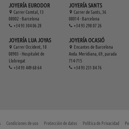
JOYERÍA EURODOR
JOYERÍA SANTS
Carrer Comtal, 13
Carrer de Sants, 36
08002 - Barcelona
08014 - Barcelona
+34 93 304 06 28
+34 93 298 07 26
JOYERÍA LUA JOYAS
JOYERÍA OCASIÓ
Carrer Occident, 18
Encantes de Barcelona
08903 - Hospitalet de
Avda. Meridiana, 69, parada
Llobregat
714-715
+34 93 449 68 64
+34 93 231 84 76
s
Condiciones de uso
Protección de datos
Política de Privacidad
Po