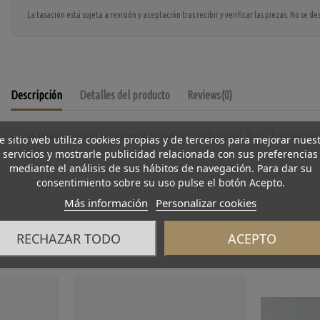
La tasación está sujeta a revisión y aceptación tras recibir y verificar las piezas. No se
Descripción
Detalles del producto
Reviews
(0)
Anillo bulgari en oro rosa y cerámica de segunda mano. Espectacular an
e sitio web utiliza cookies propias y de terceros para mejorar nues
y estilo.
servicios y mostrarle publicidad relacionada con sus preferencias
mediante el análisis de sus hábitos de navegación. Para dar su
consentimiento sobre su uso pulse el botón Acepto.
Más información
Personalizar cookies
RECHAZAR TODO
ACEPTO