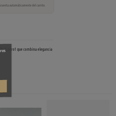
 descuenta automáticamente del carrito.
illo B.zero1 que combina elegancia
tros